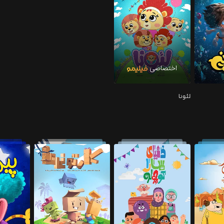
لئونا