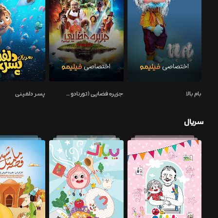
بام بالا
جزیره فضایی (تورنادو ۲)
پسر دلفینی
سریال