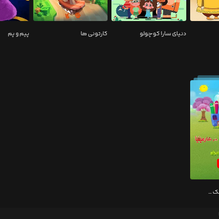
دنیای سارا کوچولو
کارتونی ها
پیم و پم
مینیا و شهر عروسک ها