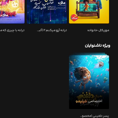
موزیکال خانواده
ترانه آرزو میکنم ۲ (آلبوم موسیقی انیمیشن آرزو)
ویژه ناشنوایان
پسر دلفینی (مخصوص ناشنوایان)