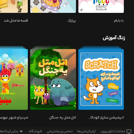
با بابام
پیازک
قصه ما مثل شد
زنگ آموزش
انیمیشن سازی کودکان با اسکرچ
اتل متل یه جنگل
تماشا‌ با تلویزیون
اپلیکیشن‌ها
تماس و پشتیبانی
فروشگاه
سایر لینک‌ها