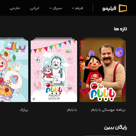
فیلم
سریال
ایرانی
خارجی
تازه ها
برنامه عروسکی با بابام
با بابام
پیازک
رایگان ببین