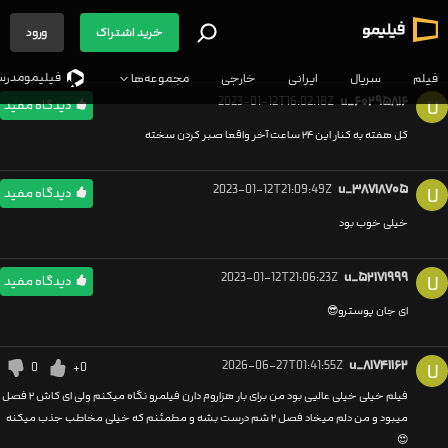
خرید اشتراک
ورود
فیلیمو‌مدرس
فیلم
سریال
ایرانی
خارجی
مجموعه‌ها
2023-01-12T16:02:18Z
u_۶۰۲۹۵۸۱۶
U
دیدگاه مفید
کل هفته به کنار این ۲۴ ساعت آخر واقعا صبر کردن سخته
2023-01-12T21:09:49Z
u_۳۸۷۱۸۷۰۵
U
دیدگاه مفید
خیلی خوب بود
2023-01-12T21:06:23Z
u_۵۲۱۷۱۹۹۹
U
دیدگاه مفید
ای جان پوسترو😎
2026-06-27T01:41:55Z
u_۸۱۷۴۱۱۶۲
0
+0
U
فیلم خیلی خیلی عالیی بود من برای بار هزاروم دارن فیلمرو نگاه میکنم ولی ای کاش ۲ فصل
میبود و من دلم میخاد فصل ۲ شم درست بشه و مطمئنم که خیلی مخاطب جذب میکنه
😍