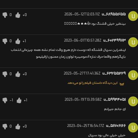
2026-05-12T12:03:11Z
u_۶۸۹۵۵۶۵۵
0
+0
U
بینظیر خیلی قشنگ بود 👍🔥🔥🔥❤️‍🔥❤️‍🔥❤️‍🔥
2023-06-01T10:57:28Z
u_۶۰۲۴۹۹۷۳
0
+1
U
اینقدراین سریال قشنگه که دوست دارم هیچ وقت تمام نشه.همه چیزعالی انتخاب
بازیگراهم واقعاحرف نداره آدمومیبره تواون زمان ممنون ازفیلیمو
2023-05-27T17:41:36Z
u_۶۳۲۵۵۲۲۹
0
+0
U
این دیدگاه داستان فیلم را لو می‌دهد
2023-05-19T13:39:58Z
u_۵۹۹۴۴۰۵۱
-1
+1
U
ای جانم جیرانم
2023-04-25T16:54:17Z
u_۵۱۷۰۶۱۶۶
0
+0
U
خیلی خیلی عالی بود سریال