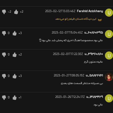
2023-02-12T13:03:46Z
Farshid Azizkhany
-2
+2
U
این دیدگاه داستان فیلم را لو می‌دهد
2023-02-07T15:04:45Z
u_۶۰۸۶۰۳۹۵
0
+3
U
عالی بود،مخصوصا اهنگ اخری که پخش شد عالی بود👌
2023-02-01T17:22:30Z
u_۴۹۳۶۰۸۶۰
0
+2
U
عالیه دمتون گرم
2023-01-27T08:05:19Z
u_۵۸۸۲۶۷۲۱
0
+3
بی صبرانه منتظر قسمت های بعدی
2023-01-26T12:24:17Z
u_۱۴۱۸۳۴۲۹
0
+1
U
عالی بود