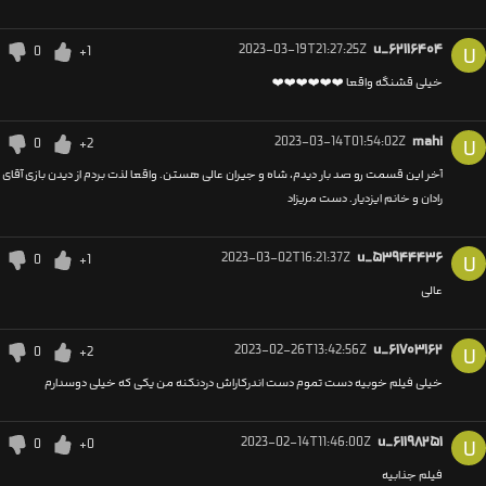
2023-03-19T21:27:25Z
u_۶۲۱۱۶۴۰۴
0
+1
U
خیلی قشنگه واقعا ❤️❤️❤️❤️❤️❤️
2023-03-14T01:54:02Z
mahi
0
+2
U
آخر این قسمت رو صد بار دیدم، شاه و جیران عالی هستن. واقعا لذت بردم از دیدن بازی آقای
رادان و خانم ایزدیار. دست مریزاد
2023-03-02T16:21:37Z
u_۵۳۹۴۴۴۳۶
0
+1
U
عالی
2023-02-26T13:42:56Z
u_۶۱۷۰۳۱۶۲
0
+2
U
خیلی فیلم خوبیه دست تموم دست اندرکاراش دردنکنه من یکی که خیلی دوسدارم
2023-02-14T11:46:00Z
u_۶۱۱۹۸۲۵۱
0
+0
U
فیلم جذابیه