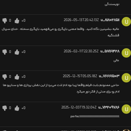
نویسندگی
2026-05-13T20:42:13Z
u_۸۱۸۰۲۸۵۱
0
+0
U
عالیه ،بشینین نگاه کنید . واقعا معنی بازیگری رو می‌فهمید بازیگری سخته . خدای سریال
قشنگیه
2026-02-11T22:30:25Z
u_۵۷۱۶۱۴۲۸
0
+0
U
عالی
2025-12-15T05:05:18Z
u_۷۶۶۶۱۵۰۳
0
+0
U
حاجی ممنونم بابت فیلم واقعا زیبا بود ادم لذت می‌برد از این نقش پردازی ها و سناریو ها
ادم رو برای مدتی از فکر دور میکرد
2025-12-03T19:32:04Z
u_۷۳۲۰۹۷۸۶
0
+0
U
perfectttttttttttttttttttttttttttttttttt