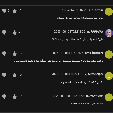
2023-06-09T02:26:35Z
armin
0
+1
U
عالی بود.متشکرم از تمامی عوامل سریال ‌.
2023-06-08T23:51:50Z
u_۹۶۴۶۷۲۸
0
+1
باریکلا سریالی عالی که تا حالا ندیده بودم 👏👏
2023-06-08T12:49:47Z
amir hosseni
0
+3
U
واقعا عالی بود باورم نمیشه قسمت اخر باشه هی میگم قراره ادامه داشته باش
2023-06-08T11:05:35Z
u_۵۹۳۷۰۹۶۵
0
+2
U
خیلی قشنگ بود :) باریکلا :) لذت بردم
2023-06-08T01:20:05Z
u_۳۸۴۲۷۰۴
0
+2
U
بسیار عالی جذاب و متفاوت