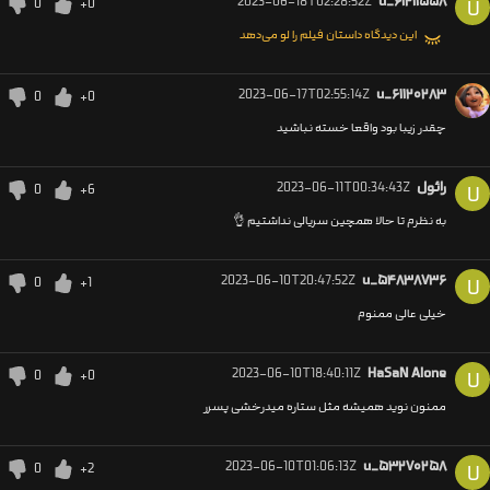
2023-06-18T02:28:52Z
u_۶۱۲۱۱۵۵۸
0
+0
U
این دیدگاه داستان فیلم را لو می‌دهد
2023-06-17T02:55:14Z
u_۶۱۱۲۰۲۸۳
0
+0
چقدر زیبا بود واقعا خسته نباشید
رائول
2023-06-11T00:34:43Z
0
+6
U
به نظرم تا حالا همچین سریالی نداشتیم 👌
2023-06-10T20:47:52Z
u_۵۴۸۳۸۷۳۶
0
+1
U
خیلی عالی ممنوم
2023-06-10T18:40:11Z
HaSaN Alone
0
+0
U
ممنون نوید همیشه مثل ستاره میدرخشی پسرر
2023-06-10T01:06:13Z
u_۵۳۲۷۰۲۵۸
0
+2
U