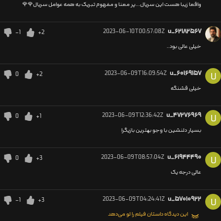
واقعا زیبا هست این سریال...پر معنا و مفهوم تبریک به همه عوامل سریال🌹🌹
2023-06-10T00:57:08Z
u_۶۲۱۸۲۵۶۷
-1
+2
خیلی عالی بود..
2023-06-09T16:09:54Z
u_۶۰۱۶۹۱۵۷
0
+2
U
خیلی قشنگه
2023-06-09T12:36:42Z
u_۴۷۲۷۶۹۶۹
0
+1
U
بسیار دلنشین با وجو بھترین بازیگرا
2023-06-09T08:57:04Z
u_۶۱۹۴۴۴۹۰
0
+3
U
عالی درجه یک
2023-06-09T04:24:41Z
u_۵۷۰۱۰۹۲۲
-1
+3
U
این دیدگاه داستان فیلم را لو می‌دهد