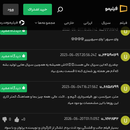
خرید اشتراک
ورود
فیلیمو‌مدرس
فیلم
سریال
ایرانی
خارجی
مجموعه‌ها
2023-06-01T18:36:14Z
u_۶۲۴۶۱۷۰۶
U
دیدگاه مفید
وای سپهر ! وای سپهررررررر 😰😰😰😰
2023-06-05T20:56:24Z
u_۲۴۵۹۰۱۶۹
U
دیدگاه مفید
چقدری که این سریال عالی هست👏👏کاش همیشه یه همچین سریال هایی تولید بشه
که آدم هر هفته روز شماری کنه تا قسمت بعدی بیاد
2023-06-04T16:27:56Z
u_۶۸۵۸۷۹۹
U
دیدگاه مفید
متن، میزانسن، نور، فیلمبرداری، گریم و... اکت، عالی، همه چیز بجا و هماهنگ کمتر کاری
این روزها با این مشخصات بوجود میاد
2026-06-20T01:11:09Z
u_۷۶۲۸۱۴۲
0
+0
U
بسیار فیلم جالب و قشنگی،بود لذت بردم .تشکر لز کارگردان و نویسنده پرتوان و با سواد