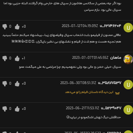
بود اگر چه بعضی از سکانس هاشون از سریال های خارجی وام گرفتند البته جزیی بود اما
سریال عالی بود .بازم سپاس
2023-07-12T04:19:09Z
u_۶۲۷۴۶۲۰۴
0
+0
U
عاااالی ممنون از فیلیمو بابت انتخاب سریال وفیلمهای زیبا،،،پیشنهاد میکنم حتماً ببینید
هم تجربه هست و هم لذت از فیلم و نقشهای بی نظیر بازیگران ،👏👏👏👍🌺🌺🌺
ماهان
2023-07-07T01:45:55Z
0
+1
سریال خیلی خفن و عالی بود ولی نفهمیدیم چرا مرتضی به علی میگفت عمو
2023-06-30T08:51:31Z
u_۳۵۸۷۷۵۳۷
0
+0
U
این دیدگاه داستان فیلم را لو می‌دهد
2023-06-21T11:53:11Z
u_۵۲۳۹۰۴۷
0
+0
U
حداقلش دیگ تهش اشکمونو در نیارید🥲