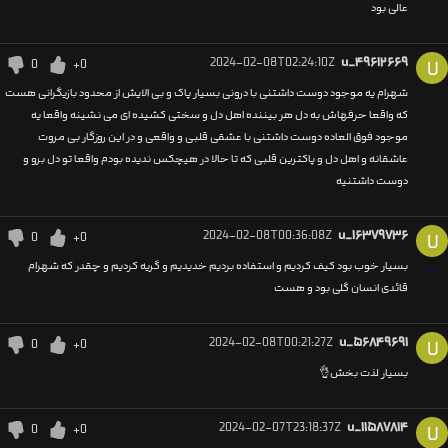
عالی بود
2024-02-08T02:24:10Z
u_۴۹۶۱۲۶۶۹
0
+0
U
شهرام یه موجود دوست داشتنی با درونی بسیار پاک و بی الایش از محدود بازیگرانی هست
که واقعا حرفهاش به دل هر بیننده اهل دل و سختی کشیده ای می نشینه واقعا یه
موجود فوق العاده دوست داشتنی با عشقی قلبی و واقعی و در این روزگار بی مروت
عاشقانه و اهل دل و پاکترین قلبی که تا حالا در هیچکس ندیده بودم واقعا تو دل برو و
دوست داشتنیه
2024-02-08T00:36:08Z
u_۱۶۳۷۹۷۳۶
0
+0
U
بسیار خوب بود کیف کردیم و استفاده بردیم خدیدیم و گریه کردیم و چقدر که شهرام
قائدی انسان گلی بود و هست
2024-02-08T00:21:27Z
u_۵۶۸۴۹۶۹۱
0
+0
U
بسیار لذت بخش👌
2024-02-07T23:18:37Z
u_۱۱۵۸۷۸۱۴
0
+0
U