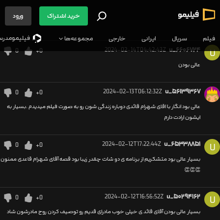
خرید اشتراک
ورود
فیلیمو‌مدرس
فیلم
سریال
ایرانی
خارجی
مجموعه‌ها
2024-02-14T04:42:43Z
u_۶۶۰۶۷۲۴
0
+0
U
عالی بودن
2024-02-13T06:12:32Z
u_۵۶۱۳۹۳۶۷
0
+0
عالی بود انگار با اقای شهرام قائدی دوباره زندگی شون رو به صورت فیلم میدیدم .بسیار به
ایشون ارادت دارم
2024-02-12T17:22:44Z
u_۶۵۳۳۸۸۵۱
0
+0
U
بسیار عالی بود متشکریم از برنامه ی دو شات چقدر زیبا بود قصه آقای شهرام قاعدی ممنون
👏👏👏
2024-02-12T16:56:52Z
u_۵۰۲۹۴۱۶۲
0
+0
U
بسیار عالی بودن آقای قائد ی خیلی خوب مادرای قدیم رو توصیف کردن روح مادرشون شاد