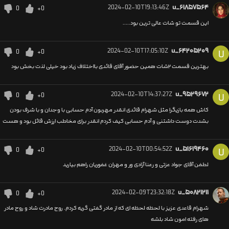
2024-02-10T19:13:46Z
u_۶۱۸۵۷۵۶۴
0
+0
این قسمت تو شات عالی ترین بود.....
2024-02-10T17:05:10Z
u_۶۴۲۰۵۲۰۹
0
+0
U
بهترین قسمت ۲شات همین حضور آقای قائدی بااختلاف زیاد بود خیلی لذت بخش بود
2024-02-10T14:37:27Z
u_۹۵۲۹۶۷۲
0
+0
U
کاش همه بازیگرا مثل شهرام قائدی انقدر مهربون آدم حسابی با وجدان و با شرف بودن
بشدت دوست داشتنی و آدم حسابی کیف کردم انقدر برای مخاطب ارزش قائل بود و هست
2024-02-10T00:54:52Z
u_۵۱۶۱۹۴۶۰
0
+0
U
لطفن آقای جواد عزتی و رعنا آزادی ور و مهران غفوریان راهم بیارید
2024-02-09T23:32:18Z
u_۵۰۸۲۱۲۱۱
0
+0
شهرام قاعدی عزیز با لحظه لحظه ای که از مادر گفتی گریه کردم. روح مادرت شاد و روح مادر
های رفته امون شاد بلشه