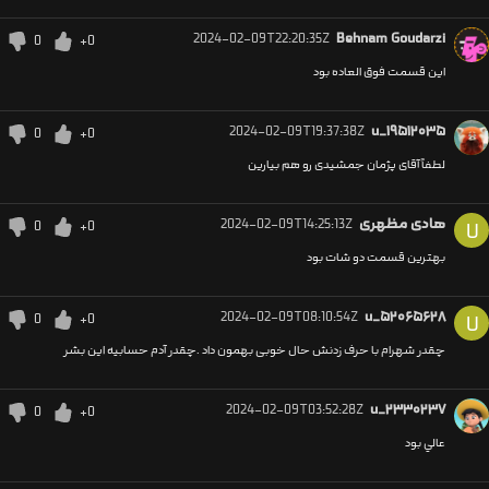
2024-02-09T22:20:35Z
Behnam Goudarzi
0
+0
این قسمت فوق العاده بود
2024-02-09T19:37:38Z
u_۱۹۵۱۲۰۳۵
0
+0
لطفاً آقای پژمان جمشیدی رو هم بیارین
هادی مظهری
2024-02-09T14:25:13Z
0
+0
U
بهترین قسمت دو شات بود
2024-02-09T08:10:54Z
u_۵۲۰۶۵۶۲۸
0
+0
U
چقدر شهرام با حرف زدنش حال خوبی بهمون داد .چقدر آدم حسابیه این بشر
2024-02-09T03:52:28Z
u_۲۳۳۰۲۳۷
0
+0
عالي بود