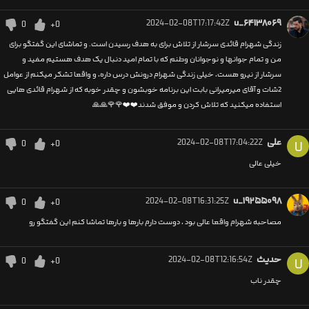
2024-02-08T17:17:42Z
u_۶۴۱۳۸۰۶۹
0
+0
زندگی شهرام قائدی سرشار از تلاش برای به هدف رسیدن است. و تماشای این گفتگو برای
من و تمام جوانها و نوجوانان وطنم که با تمام امید دنبال یک هدف هستیم مفید و
سرشار از نیرو هست، خیلی زندگی شهرام درونش درس داره، و واقعا تشکر میکنم از عوامل
2شات و آقای میرمیرانی بابت این برنامه خوبشون و چقدر خوبه که از شهرام قائدی هایی
استفاده میکنید که تلاش کردن و موفق شدند❤️❤️🌹🌹🙏🙏
علی
2024-02-08T17:04:22Z
0
+0
U
خیلی عالی
2024-02-08T16:31:25Z
u_۱۹۲۵۵۰۹۸
0
+0
مصاحبه شهرام واقعا عالی بود ، دوست دارم بارها و بارها تماشا کنم این گفتگو رو
حدیث
2024-02-08T12:16:54Z
0
+0
U
چقدر ناب