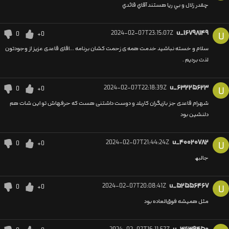
چقدر زلال و بي ريا هستند آقاي قائدي
2024-02-07T23:15:07Z
u_۱۶۷۹۸۱۴۹
0
+0
U
سلام و خسته نباشید خدمت همه ی زحمت کشان برنامه ...اقای قاعدی عزیز از وجودتون
لذت بردیم .
2024-02-07T22:18:39Z
u_۶۳۲۲۵۶۲۳
0
+0
U
شهرام قاعدی جز بازیگران کاربلد و دوست داشتنی هست که حرفهاش تو این شات هم
دلنشین بود
2024-02-07T21:44:24Z
u_۴۰۰۲۰۷۸۲
0
+0
U
جالبھ
2024-02-07T20:08:41Z
u_۵۲۵۵۶۴۶۷
0
+0
U
مثل همیشه فوق‌العاده بود