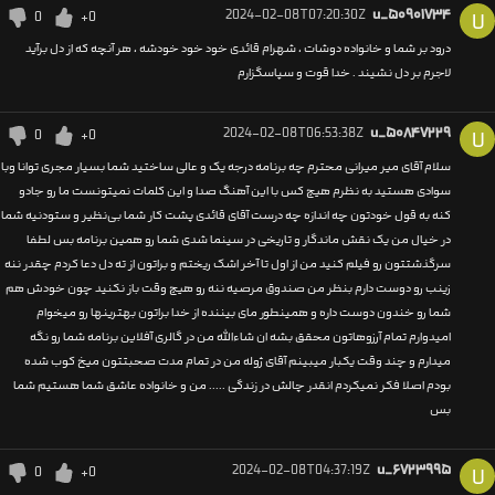
2024-02-08T07:20:30Z
u_۵۰۹۰۱۷۳۴
0
+0
U
درود بر شما و خانواده دوشات ، شهرام قائدی خود خود خودشه ، هر آنچه که از دل برآید
لاجرم بر دل نشیند . خدا قوت و سپاسگزارم
2024-02-08T06:53:38Z
u_۵۰۸۴۷۲۲۹
0
+0
U
سلام آقای میر میرانی محترم چه برنامه درجه یک و عالی ساختید شما بسیار مجری توانا وبا
سوادی هستید به نظرم هیچ کس با این آهنگ صدا و این کلمات نمیتونست ما رو جادو
کنه به قول خودتون چه اندازه چه درست آقای قائدی پشت کار شما بی‌نظیر و ستودنیه شما
در خیال من یک نقش ماندگار و تاریخی در سینما شدی شما رو همین برنامه بس لطفا
سرگذشتتون رو فیلم کنید من از اول تا آخر اشک ریختم و براتون از ته دل دعا کردم چقدر ننه
زینب رو دوست دارم بنظر من صندوق مرصیه ننه رو هیچ وقت باز نکنید چون خودش هم
شما رو خندون دوست داره و همینطور مای بیننده از خدا براتون بهترینها رو میخوام
امیدوارم تمام آرزوهاتون محقق بشه ان شاءالله من در گالری آفلاین برنامه شما رو نگه
میدارم و چند وقت یکبار میبینم آقای ژوله من در تمام مدت صحبتتون میخ کوب شده
بودم اصلا فکر نمیکردم انقدر چالش در زندگی ..... من و خانواده عاشق شما هستیم شما
بس
2024-02-08T04:37:19Z
u_۶۷۲۳۹۹۵
0
+0
U