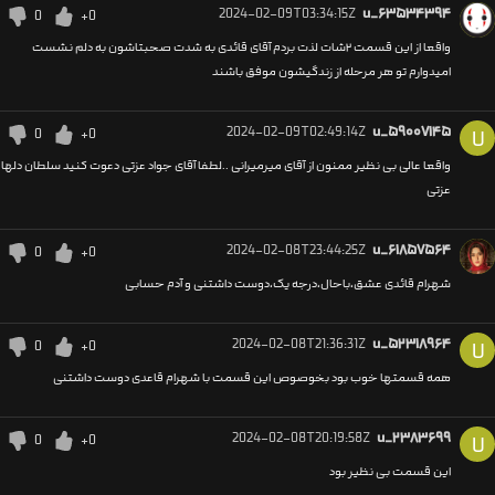
2024-02-09T03:34:15Z
u_۶۳۵۳۴۳۹۴
0
+0
واقعا از این قسمت ۲شات لذت بردم آقای قائدی به شدت صحبتاشون به دلم نشست
امیدوارم تو هر مرحله از زندگیشون موفق باشند
2024-02-09T02:49:14Z
u_۵۹۰۰۷۱۴۵
0
+0
U
واقعا عالی بی نظیر ممنون از آقای میرمیرانی ..لطفا آقای جواد عزتی دعوت کنید سلطان دلها
عزتی
2024-02-08T23:44:25Z
u_۶۱۸۵۷۵۶۴
0
+0
شهرام قائدی عشق،باحال،درجه یک،دوست داشتنی و آدم حسابی
2024-02-08T21:36:31Z
u_۵۲۳۱۸۹۶۴
0
+0
U
همه قسمتها خوب بود بخوصوص این قسمت با شهرام قاعدی دوست داشتنی
2024-02-08T20:19:58Z
u_۲۳۸۳۶۹۹
0
+0
U
این قسمت بی نظیر بود