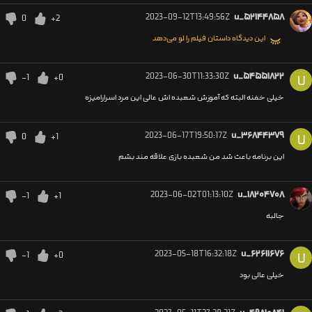
2023-09-12T13:49:56Z
u_۵۲۱۴۴۸۵۸
0
+2
این دیدگاه داستان فیلم را لو می‌دهد
2023-06-30T11:33:30Z
u_۵۴۵۵۱۸۲۲
-1
+0
U
خیلی خفنه البته که آموزش شعبده اش عالی این مرد اسرارامیزه
2023-06-17T19:50:17Z
u_۳۶۸۴۴۳۷۹
0
+1
U
این برنامه باعث شد من شعبده بازی علاقه مند بشم
2023-06-02T01:13:10Z
u_۱۸۲۰۴۷۰۸
-1
+1
جالبه
2023-05-18T16:32:18Z
u_۶۲۶۱۱۶۷۶
-1
+0
U
خیلی عالی بود