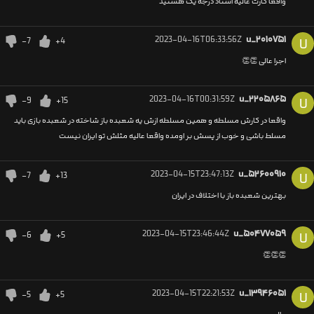
واقعا کارت عالیه استاد درجه یک هستید
2023-04-16T06:33:56Z
u_۲۰۱۰۷۵۱
-7
+4
U
اجرا عالی 👏👏
2023-04-16T00:31:59Z
u_۲۲۰۵۸۶۵
-9
+15
U
واقعا در کارش مسلطه و همین مسلطه ازش یه شعبده باز شاخته در شعبده بازی باید
مسلط باشی و خوب از پسش بر اومده واقعا عالیه مثلش تو ایران نیست
2023-04-15T23:47:13Z
u_۵۲۶۰۰۹۱۰
-7
+13
U
بهترین شعبده باز با اختلاف در ایران
2023-04-15T23:46:44Z
u_۵۰۴۷۷۰۵۹
-6
+5
U
👏👏👏
2023-04-15T22:21:53Z
u_۱۳۹۴۶۰۵۱
-5
+5
U