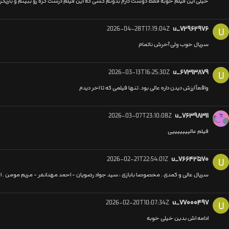
خیلی این فیلم خوبه فقط دوست دارم بدونم کسی که این فیلم درست کره رو ببینم و بازیگران
2026-04-28T17:19:04Z
u_۷۲۹۶۲۹۷۶
U
سریال خوب ولی آخرش ناتمام
2026-03-13T16:25:30Z
u_۶۷۳۱۳۸۷۹
U
واقعاً ارزش دیدن داره عالی بود. تنها فیلمی که تا اخر دیدم
2026-03-07T23:10:08Z
u_۷۶۳۹۸۳۱۱
فیلم عالیییییییی
2026-02-21T22:54:01Z
u_۷۶۶۴۲۵۷۰
U
سریال عالی و کمدی . مخصوصا بابازی : سید جواد رضویان - احمد مهدانفر - مریم مومن . ا
2026-02-20T10:07:34Z
u_۷۷۰۰۰۴۹۷
U
ادامه اش بدین خیلی خوبه