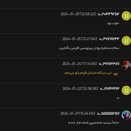
2024-01-25T22:58:32Z
u_۲۰۴۴۹۲۵۲
U
خوب بود
2024-01-25T21:27:06Z
u_۴۷۶۷۱۶۴۴
U
سلام منتظرم زودتر زیرنویسی فارسی بگذارین.
2024-01-24T17:14:59Z
u_۳۶۱۷۲۳۸۷
این دیدگاه داستان فیلم را لو می‌دهد
2024-01-22T22:38:38Z
u_۶۱۷۴۲۴۱۳
U
بد
2024-01-21T15:46:09Z
u_۵۵۱۵۵۲۵۷
حتماً ببینید منفجررررر ششدم از خنده