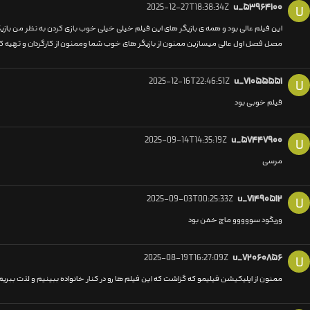
2025-12-27T18:38:34Z
u_۵۳۹۶۴۱۰۰
U
مصل فصل اول عالی میسازین ممنون از بازیگر های خوب شما وممنون از کارگردان و تهیه کن
2025-12-16T22:46:51Z
u_۷۱۰۵۵۵۵۱
U
فیلم خوبی بود
2025-09-14T14:35:19Z
u_۵۷۴۴۷۹۰۰
U
مرسی
2025-09-03T00:25:33Z
u_۷۱۴۹۰۵۱۲
U
وریگود سووووو ماچ خفن بود
2025-08-19T16:27:09Z
u_۷۲۰۶۰۸۵۶
U
ممنون از اپلیکیشن فیلیمو که گزاشت که این فیلم ها رو در کنار خانواده ببینیم و لذت ببریم 🫂🙏🏻🫲🏻🫱🏻🫱🏻‍🫲