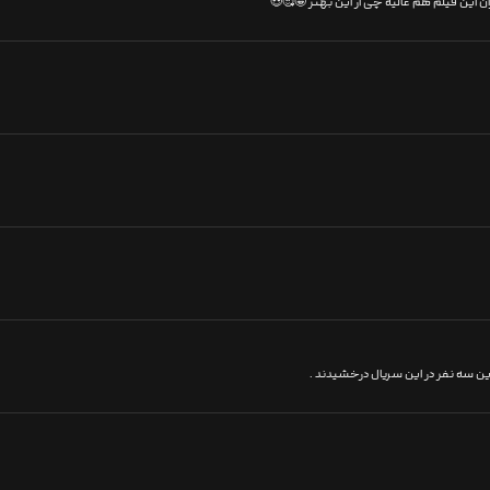
 این فیلم هم عالیه چی از این بهتر 🤩🥰😍
ین سه نفر در این سریال درخشیدند .