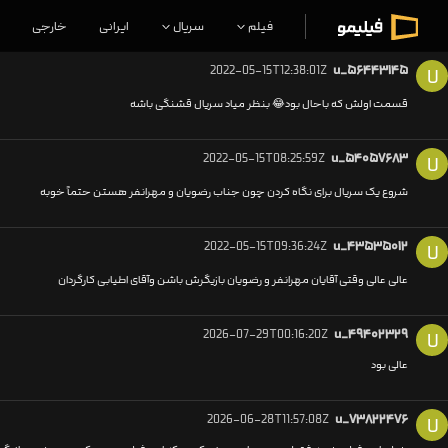
فیلم
سریال
ایرانی
خارجی
2022-05-15T12:38:01Z
u_۵۶۴۴۳۱۴۵
U
قسمت اولش که باحال بود😂 بنظر میاد سریال قشنگی باشه
2022-05-15T08:25:59Z
u_۵۴۰۵۷۶۸۳
U
شروع یک سریال برای نگاه کردن چون جناب رضویان و مهرانفر هستن حتماً خوبه
2022-05-15T09:36:24Z
u_۴۳۵۳۵۰۱۲
U
عالی عالی وقتی آقایان مهرانفر و رضویان بازیگرش باشن وآقای اطیابی کارگردان
2026-07-29T00:16:20Z
u_۴۹۴۰۲۳۲۹
U
عالی بود
2026-06-28T11:57:08Z
u_۷۳۸۲۲۴۷۶
U