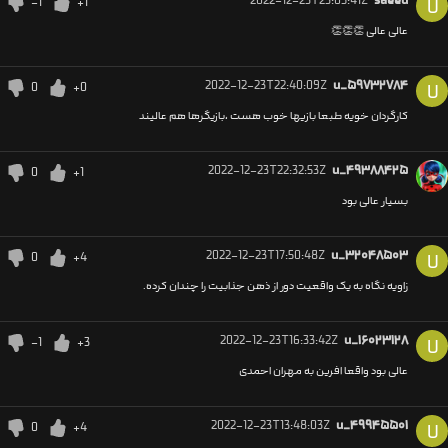
2022-12-23T23:05:41Z
saeed
-1
+1
U
عالی عالی 👏👏👏
2022-12-23T22:40:09Z
u_۵۹۷۳۲۷۸۴
0
+0
U
کارگردان خویه طبعا بازیها خوب هست ،بازیگرها هم عالیند
2022-12-23T22:32:53Z
u_۴۹۳۸۸۴۲۵
0
+1
بسیار عالی بود
2022-12-23T17:50:48Z
u_۳۲۰۴۸۵۰۳
0
+4
U
زاویه نگاه به یک واقعیت دور از ذهن جذابیت را چندان کرده.
2022-12-23T16:33:42Z
u_۱۶۰۲۳۱۲۸
-1
+3
U
عالی بود واقعا افرین به مهران احمدی
2022-12-23T13:48:03Z
u_۴۹۹۴۵۵۰۱
0
+4
U