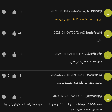
2023-03-18T23:46:25Z
u_۵۰۶۹۹۵۵۶
0
+0
U
این دیدگاه داستان فیلم را لو می‌دهد
2023-01-04T00:12:44Z
Nedafatehi
0
+1
U
عالی
2023-01-02T11:10:13Z
u_۵۱۴۹۰۶۹۲
0
+0
U
مثل هميشه عالي عالي عالي
2022-12-30T03:09:06Z
u_۵۰۹۶۹۳۶۸
0
+1
U
عالیه.‌‌....هر چی بگم کمه...دست مریزاد
2022-12-28T22:41:23Z
u_۵۳۵۷۹۱۴۸
0
+2
U
دست تک تک عوامل این سریال دستشون دردنکنه به جرات میتونم بگم یکی ازبهترینها
هستش که تابه حال دیده ام