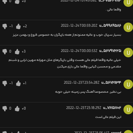
2022-12-24T01:49:08Z
u_۳۷۵۲۴۷۸۴
0
+0
U
واقعا عالی .
2022-12-24T00:59:20Z
u_۵۹۹۸۹۵۸۶
-1
+2
U
بسیار سریال خوب و عالیه ممنونم از همه بازیگران به خصوص فروغ و بهمن عزیز
2022-12-24T00:00:53Z
u_۵۶۷۹۷۲۲۵
0
+3
U
خیلی عالیه واقعا فیلم عالی هست وقتی بازیگرهای مثل مهرانه مهین ترابی و شبنم
مقدمی و محسن کیایی واقعا عالی بازی میکنن
2022-12-23T23:54:28Z
u_۵۶۷۲۱۱۳۴
-1
+1
U
بی نظیر. مخصوصا آهنگ پس زمینه خیلی خوبه
2022-12-23T23:18:29Z
u_۷۶۱۵۷۰۲
0
+0
U
این فیلم عالی است