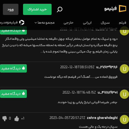
خرید اشتراک
ورود
فیلیمو‌مدرس
فیلم
سریال
ایرانی
خارجی
مجموعه‌ها
2022-12-18T14:10:44Z
u_۵۵۹۶۹۵۰۴
U
دیدگاه مفید
درود و تبریک به تمام عوامل بخاطر اینکه چهل دقیقه به تماشا میشینی ولی واقعا انگار
پنج دقیقه میگذره و انسان اینقدر درگیر لحظه به لحظه سکانسها میشه که با دیدن تیتراژ
پایانی، زمان فیلم رو چک میکنی ببینی واقعا تموم شده یا...
2022-12-18T08:51:09Z
u_۲۷۶۳۹۳۸۶
U
دیدگاه مفید
فوووق العاده س......آهنگ آخر فیلمم که دیگه غوغاست
2022-12-18T16:48:15Z
u_۴۷۸۸۹۳۰۱
U
دیدگاه مفید
چقدر علیرضا قربانی تیتراژ پایانی رو زیبا خونده.
2023-04-05T20:57:27Z
zahra gharehdaghi
0
+1
U
سریال درجه یک و عالی هست