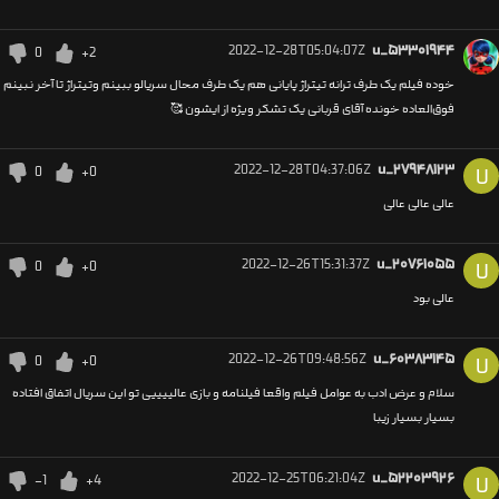
2022-12-28T05:04:07Z
u_۵۳۳۰۱۹۴۴
0
+2
خوده فیلم یک طرف ترانه تیتراژ پایانی هم یک طرف محال سریالو ببینم وتیتراژ تا آخر نبینم
فوق‌العاده خونده آقای قربانی یک تشکر ویژه از ایشون 🥰
2022-12-28T04:37:06Z
u_۲۷۹۴۸۱۲۳
0
+0
U
عالی عالی عالی
2022-12-26T15:31:37Z
u_۲۰۷۶۱۰۵۵
0
+0
U
عالی بود
2022-12-26T09:48:56Z
u_۶۰۳۸۳۱۴۵
0
+0
U
سلام و عرض ادب به عوامل فیلم واقعا فیلنامه و بازی عالییییی تو این سریال اتفاق افتاده
بسیار بسیار زیبا
2022-12-25T06:21:04Z
u_۵۲۲۰۳۹۲۶
-1
+4
U