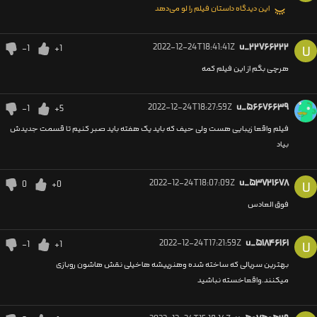
این دیدگاه داستان فیلم را لو می‌دهد
2022-12-24T18:41:41Z
u_۲۲۷۶۶۲۲۲
-1
+1
U
هرچی بگم از این فیلم کمه
2022-12-24T18:27:59Z
u_۵۶۶۷۶۶۳۹
-1
+5
فیلم واقعا زیبایی هست ولی حیف که باید یک هفته باید صبر کنیم تا قسمت جدیدش
بیاد
2022-12-24T18:07:09Z
u_۵۳۷۲۱۶۷۸
0
+0
U
فوق العادس
2022-12-24T17:21:59Z
u_۵۱۸۴۶۱۶۱
-1
+1
U
بهترین سریالی که ساخته شده وهنرپیشه هاخیلی نقش هاشون روبازی
میکنند.واقعاخسته نباشید