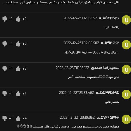
آقای محسن کیایی عاشق بازیگری شما و خانم مقدمی هستم ،،دمتون گرم ،،خدا قوت ،،
2022-12-23T12:18:55Z
u_۵۹۴۴۱۷۲۶
-1
+0
U
واقعا عالیه
2022-12-23T02:06:50Z
u_۱۲۹۴۶۱۶۲
-1
+0
U
سریال زیبای ه و پر از اسطوره های بازیگری .
سعیدرضا صمدی
2022-12-23T01:18:12Z
-1
+9
U
عالی بود👏👏👏بخصوص سکانس آخر
2022-12-22T23:33:46Z
u_۵۵۳۲۵۶۹۵
-1
+1
U
بسیار عالی
2022-12-22T20:19:05Z
u_۵۷۲۹۵۳۶۳
-1
+4
U
مهرانه مهین ترابی...شبنم مقدمی...محسن کیایی عالی هستند👌👌👌👌👌