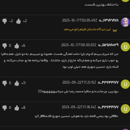
با اختلاف بهترین قسمت
2023-10-17T02:05:49Z
u_۶۴۷۲۷۱۷۸
-2
+2
این دیدگاه داستان فیلم را لو می‌دهد
2023-10-17T00:30:03Z
u_۵۲۵۷۱۰۲۹
0
+6
U
من که میرم ببینم کدوم بازیا حامد اهنگی هست، همونا رو میبینم. به دو دلیل: هم مافیا
رو خوب بازی میکنه و هم اینکه خارج از بازی، ماشاءا... واقعا برنامه ها رو جذاب میکنه. و
البته بازی حسین مهری هم خیلی توپ بود
2023-09-22T17:21:15Z
u_۴۳۶۴۴۱۷۷
0
+11
U
بهترین چرخاننده ی مافیا محمد رضا علی مردانیهههههه👍🏻
2023-09-22T17:18:14Z
u_۴۳۶۴۴۱۷۷
0
+8
U
عااااااالی بود یعنی فقط باید به هوش حسین مهری افتخااااااار کرد