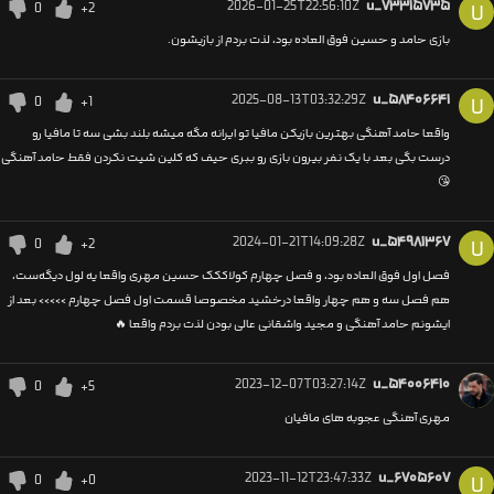
2026-01-25T22:56:10Z
u_۷۳۳۱۵۷۳۵
0
+2
U
بازی حامد و حسین فوق العاده بود، لذت بردم از بازیشون.
2025-08-13T03:32:29Z
u_۵۸۴۰۶۶۴۱
0
+1
U
واقعا حامد آهنگی بهترین بازیکن مافیا تو ایرانه مگه میشه بلند بشی سه تا مافیا رو
درست بگی بعد با یک نفر بیرون بازی رو ببری حیف که کلین شیت نکردن فقط حامد آهنگی
😘
2024-01-21T14:09:28Z
u_۵۴۹۸۱۳۶۷
0
+2
U
فصل اول فوق العاده بود، و فصل چهارم کولاککک حسین مهری واقعا یه لول دیگه‌ست،
هم فصل سه و هم چهار واقعا درخشید مخصوصا قسمت اول فصل چهارم >>>>> بعد از
ایشونم حامد آهنگی و مجید واشقانی عالی بودن لذت بردم واقعا 🔥
2023-12-07T03:27:14Z
u_۵۴۰۰۶۴۱۰
0
+5
مهری آهنگی عجوبه های مافیان
2023-11-12T23:47:33Z
u_۶۷۰۵۶۰۷
0
+0
U