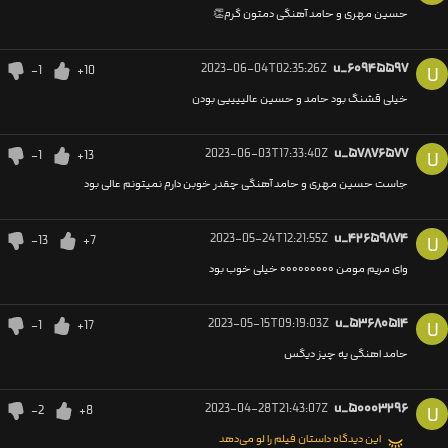
حسین مهری و حامد آهنگی دمتون گرم👏
2023-06-04T02:35:26Z
u_۶۰۹۴۵۵۹۷
-1
+10
U
خیلی قشنگ بود حامد و حسین عالییییی بودن
2023-06-03T17:33:40Z
u_۵۷۸۷۶۵۷۷
-1
+13
U
جاست حسین مهری و حامد آهنگی چقدر خوبن دارم نمیتونم عالی بود
2023-05-24T12:21:55Z
u_۴۲۶۵۹۸۷۴
-13
+7
U
وای مریم مومن ۰۰۰۰۰۰۰۰۰ خیلی خوب بود
2023-05-15T09:19:03Z
u_۵۳۶۸۰۵۱۴
-1
+17
U
حامد اهنگی یه چیز دیگس
2023-04-28T21:43:07Z
u_۵۰۰۰۳۲۹۶
-2
+8
U
این دیدگاه داستان فیلم را لو می‌دهد