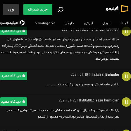
خرید اشتراک
ورود
فیلیمو‌مدرس
فیلم
سریال
ایرانی
خارجی
مجموعه‌ها
2021-01-20T02:04:04Z
u_۲۹۷۳۳۴۶
U
دیدگاه مفید
خداااایا چقدر اخه این حسین مهری مهرش به دلم نشست😉🤪چه شجاعانه اول بازی
زد.هرکی بود نمیزد واقعااااااا دمش گررررررم.بعدش هم که حامد آهنگی عزیز👏👏.چقدر آدم
از افراد باهوش خوشش میاد چه بازی هیجان انگیز و جذابی بود واقعا دلم میخواد قسمت
بعدیش زودتر بیاد
2021-01-19T11:52:35Z
Bahador
U
دیدگاه مفید
بابا دم حامد آهنگی و حسین مهری گرم یه تنه .............
2021-01-20T01:00:08Z
reza hamidian
U
دیدگاه مفید
بابا واقعا باهوشه واقعا بازیهای که حامد داخلش هست جذاب میشه و این قسمت به
نظر بنده از تمام قسمتها جذابتر بود لذت بردم ممنون از فیلمو