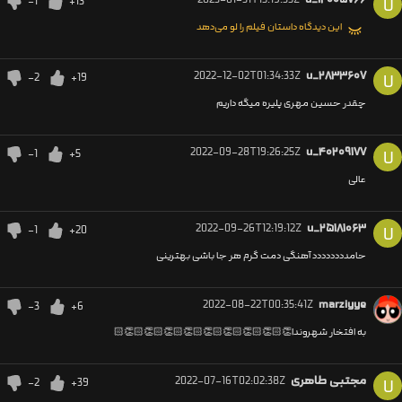
-1
+13
U
این دیدگاه داستان فیلم را لو می‌دهد
2022-12-02T01:34:33Z
u_۲۸۳۳۶۰۷
-2
+19
U
چقدر حسین مهری پلیره میگه داریم
2022-09-28T19:26:25Z
u_۴۰۲۰۹۱۷۷
-1
+5
U
عالی
2022-09-26T12:19:12Z
u_۲۵۱۸۱۰۶۳
-1
+20
U
حامدددددددد آهنگی دمت گرم هر جا باشی بهترینی
2022-08-22T00:35:41Z
marziyye
-3
+6
به افتخار شهروندا👏🏻👏🏻👏🏻👏🏻👏🏻👏🏻👏🏻👏🏻👏🏻
مجتبی طاهری
2022-07-16T02:02:38Z
-2
+39
U