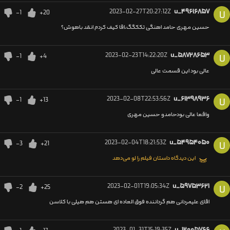
2023-02-27T20:27:12Z
u_۴۹۶۱۶۸۵۷
-1
+20
U
حسین مهری حامد اهنگی تککگگ،اقا کیف کردم انقد باهوش؟
2023-02-23T14:22:20Z
u_۵۸۷۲۸۶۵۳
-1
+4
U
عالی بود این قسمت عالی
2023-02-08T22:53:56Z
u_۶۱۳۹۸۹۳۶
-1
+13
U
واقعا عالی بودحامدو حسین مهری
2023-02-04T18:21:53Z
u_۵۴۹۵۴۰۵۰
-3
+21
U
این دیدگاه داستان فیلم را لو می‌دهد
2023-02-01T19:05:34Z
u_۵۹۷۵۳۶۲۱
-2
+25
U
اقای علیمردانی هم گرداننده فوق العاده ای هستن هم هیلی با کلاسن
2023-01-31T15:19:35Z
u_۱۲۰۰۵۷۶۶