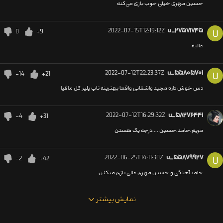
حسین مهری خیلی خوب بازی می‌کنه
2022-07-15T12:19:12Z
u_۲۷۵۷۱۷۴۵
0
+9
U
عالیه
2022-07-12T22:23:37Z
u_۵۵۸۰۵۷۰۱
-14
+21
U
دس خوش داره مجید واشقانی واقعا بهترینه تاپ پلیر کل مافیا
2022-07-12T16:29:32Z
u_۵۸۲۷۶۴۴۱
-4
+31
مریم،حامد،حسین ....درجه یک هستن
2022-06-25T14:11:30Z
u_۵۵۸۷۹۹۲۷
-2
+42
U
حامد آهنگی و حسین مهری عالی بازی میکنن
نمایش بیشتر