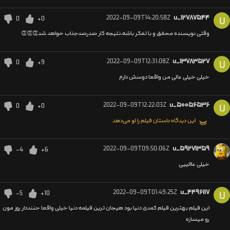
2022-09-09T14:20:58Z
u_۱۲۷۸۷۵۴۴
0
+0
U
وقتی نویسنده محقق و با تفکر باشه،نتیجه کار صدرصدجذاب خواهد شد👏👏👏
2022-09-09T12:31:08Z
u_۱۳۷۸۳۵۲۷
0
+9
U
خیلی خیلی عالی من واقعا دوسش دارم
2022-09-09T12:22:03Z
u_۵۰۰۵۶۵۳۶
0
+0
U
این دیدگاه داستان فیلم را لو می‌دهد
2022-09-09T09:50:06Z
u_۵۹۲۷۱۳۵۹
-4
+6
خیلی عاالییی
2022-09-09T01:49:25Z
u_۴۴۹۶۱۱۷
-5
+10
U
این فیلم بهترین فیلم کمدی دنیا بود هیجان ترین فیلمه دنیا خیلی واقعا حننددار روز مون
رو میسازه