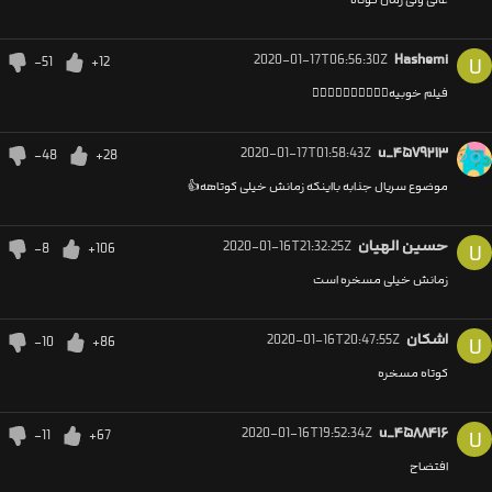
عالی ولی زمان کوتاه
2020-01-17T06:56:30Z
Hashemi
-51
+12
U
فيلم خوبيه👍🏼👍🏼👍🏼👍🏼👍🏼
2020-01-17T01:58:43Z
u_۴۵۷۹۲۱۳
-48
+28
موضوع سریال جذابه بااینکه زمانش خیلی کوتاهه👍
حسین الهیان
2020-01-16T21:32:25Z
-8
+106
U
زمانش خیلی مسخره است
اشکان
2020-01-16T20:47:55Z
-10
+86
U
کوتاه مسخره
2020-01-16T19:52:34Z
u_۴۵۸۸۴۱۶
-11
+67
U
افتضاح