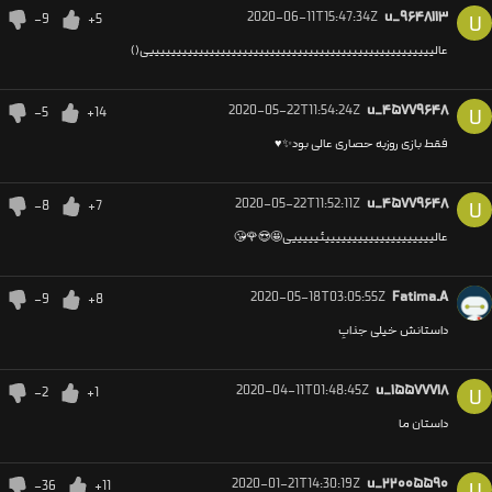
2020-06-11T15:47:34Z
u_۹۶۴۸۱۱۳
-9
+5
U
عالییییییییییییییییییییییییییییییییییییییییییییییییییییی()
2020-05-22T11:54:24Z
u_۴۵۷۷۹۶۴۸
-5
+14
U
فقط بازی روزبه حصاری عالی بود✨♥️
2020-05-22T11:52:11Z
u_۴۵۷۷۹۶۴۸
-8
+7
U
عالییییییییییییییییییییئیییییی🤩😍🌹😘
2020-05-18T03:05:55Z
Fatima.A
-9
+8
داستانش خیلی جذابِ
2020-04-11T01:48:45Z
u_۱۵۵۷۷۷۱۸
-2
+1
U
داستان ما
2020-01-21T14:30:19Z
u_۲۲۰۰۵۵۹۰
-36
+11
U