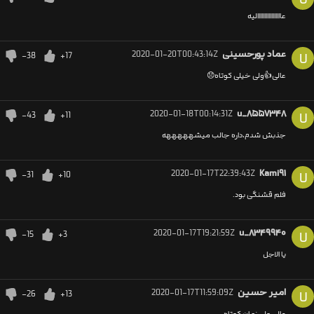
عااااااااااااااااالیه
عماد پورحسینی
2020-01-20T00:43:14Z
-38
+17
U
عالی👍ولی خیلی کوتاه😞
2020-01-18T00:14:31Z
u_۸۵۵۷۳۴۸
-43
+11
U
جذبش شدم،داره جالب میشهههههه
2020-01-17T22:39:43Z
Kami۹۱
-31
+10
U
فلم قشنگی بود.
2020-01-17T19:21:59Z
u_۸۳۴۹۹۴۰
-15
+3
U
یا الاجل
امیر حسین
2020-01-17T11:59:09Z
-26
+13
U