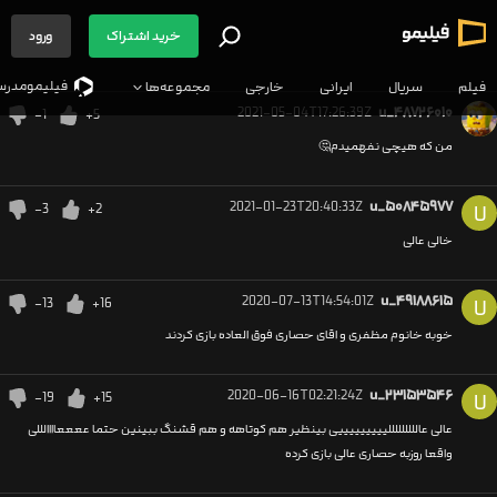
خرید اشتراک
ورود
فیلیمو‌مدرس
فیلم
سریال
ایرانی
خارجی
مجموعه‌ها
2021-05-04T17:26:39Z
u_۴۸۷۲۶۰۱۰
-1
+5
من که هیچی نفهمیدم🤔
2021-01-23T20:40:33Z
u_۵۰۸۴۵۹۷۷
-3
+2
U
خالی عالی
2020-07-13T14:54:01Z
u_۴۹۱۸۸۶۱۵
-13
+16
U
خوبه خانوم مظفری و اقای حصاری فوق العاده بازی کردند
2020-06-16T02:21:24Z
u_۲۳۱۵۳۵۴۶
-19
+15
U
عالی عالللللللللیییییییییی بینظیر هم کوتاهه و هم قشنگ ببینین حتما ععععاااالللی
واقعا روزبه حصاری عالی بازی کرده