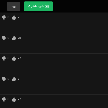
خرید اشتراک
ورود
0
+1
0
+0
0
+2
0
+1
0
+7