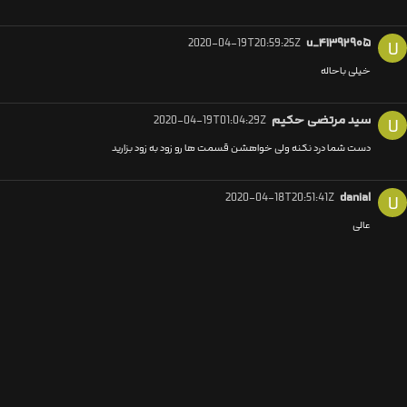
2020-04-19T20:59:25Z
u_۴۱۳۹۲۹۰۵
U
خیلی باحاله
سید مرتضی حکیم
2020-04-19T01:04:29Z
U
دست شما درد نکنه ولی خواهشن قسمت ها رو زود به زود بزارید
2020-04-18T20:51:41Z
danial
U
عالی