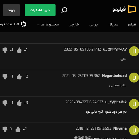
خرید اشتراک
ورود
فیلیمو‌مدرس
فیلم
سریال
ایرانی
خارجی
مجموعه‌ها
2022-05-05T05:21:41Z
u_۵۲۳۷۳۰۸۷
-1
+1
U
عالی
2021-03-25T09:35:36Z
Negar.behdad
-1
+2
U
عالیه خدایی
2020-09-22T13:24:52Z
u_۴۸۲۲۰۱۵۶
-1
+3
U
دم هر دوتا شون گرم عالی بود
2018-12-25T19:13:59Z
Nirvana
0
+7
U
مرسی خیلی خیلی مرسی😍😍😍😍😍