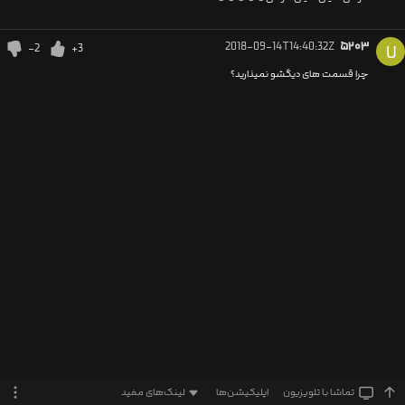
2018-09-14T14:40:32Z
۵۲۰۳
-2
+3
U
چرا قسمت های دیگشو نمیذارید؟
تماشا‌ با تلویزیون
اپلیکیشن‌ها
لینک‌های مفید