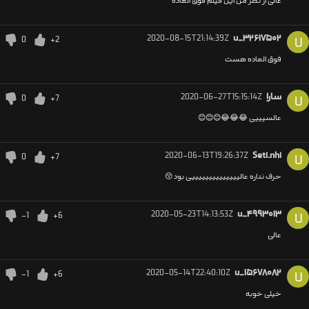
عالی از نظر من این فیلم فوق العاده
2020-08-15T21:14:39Z
u_۳۲۶۱۷۵۰۲
0
+2
U
فوق العاده هست
سارا
2020-06-27T15:15:14Z
0
+7
U
عالسیییی 😂😂😂😊😊😊
2020-06-13T19:26:37Z
Seti.nhi
0
+7
U
حرف نداره عالییییییییییییییی بود 😚
2020-05-23T14:13:53Z
u_۴۹۹۳۰۱۳
-1
+6
U
عالی
2020-05-14T22:40:10Z
u_۱۵۶۷۸۰۸۲
-1
+6
U
خیلی خوبه