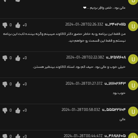
U
عالی بود ، حَض وافِر بردیم ...❤️
2024-01-28T02:26:33Z
u_۳۴۰۲۰۱۱۵
0
+0
U
من فقط این برنامه رو به خاطر حضور دکتر کاکاوند میبینم وگرنه بیننده ثابت این برنامه
نیستم و فقط این قسمت رو خواهم دید.
2024-01-28T02:22:38Z
u_۱۲۵۷۱۶۰۸
0
+0
U
خیلی خوب و عالی بود. حیف کم بود. استاد کاکاوند بینظیر هستن.
2024-01-28T01:27:37Z
u_۱۸۷۰۲۶۴۳
0
+0
U
خوب بود
2024-01-28T00:58:03Z
u_۵۵۵۲۲۷۰۴
0
+0
U
عالی
2024-01-28T00:44:47Z
u_۴۶۸۱۸۶۰۵
0
+0