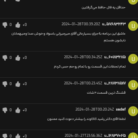
U
حداقل یه فال حافظ می‌گرفتین
2024-01-28T00:39:20Z
u_۵۷۶۸۳۲۴۳
0
+0
U
عاشق این برنامه بااجرای بسیارعالی آقای میرمیرانی باسواد وخوش صدا ومیهمانان
نابشون هستم
2024-01-28T00:34:25Z
u_۶۰۱۸۳۲۸۵
0
+0
U
تمام لحظات این قسمت رو با تمام روحم حس کردم
2024-01-28T00:23:45Z
u_۲۸۷۳۸۵۱۷
0
+0
U
قشنگ ترین قسمت ۲ شات
2024-01-28T00:20:24Z
sadaf
0
+0
U
لطفا اقای دکتر رشید کاکاوند را بیشتر دعوت کنید ممنون
2024-01-27T23:56:36Z
u_۱۲۸۳۷۰۶۵
0
+0
U