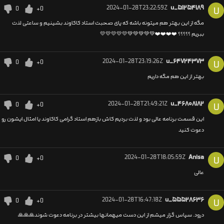
2024-01-28T23:22:59Z
u_۵۱۲۵۴۱۸۹
0
+0
U
مگه از این بهتر هم میتونه باشه که پای صحبت استاد کاکاوند بشینیم و ساعتی لذت
ببریم ؟؟؟؟؟ ❤️❤️❤️❤️💚💚💚💚💚💛💛💛💛💛
2024-01-28T23:19:26Z
u_۶۴۷۲۴۳۷۳
0
+0
U
بهتر از این هم مگه داریم
2024-01-28T21:49:21Z
u_۴۶۸۰۸۱۸۲
0
+0
U
این قسمت برنامه عالی بود و لذت بردیم کاش بازهم استاد گرامی کاکاوند یا امثال ایشون رو
دعوت کنید
2024-01-28T18:05:59Z
Anisa
0
+0
U
عالی
2024-01-28T16:47:18Z
u_۵۵۵۲۸۶۳۶
0
+0
U
درود. سپاس گزار میشم از این دست میهمانها بیشتر در برنامه دعوت شوند🙏🙏🙏