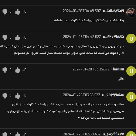
2024-01-28T04:49:50Z
u_۵۱۵۸۴۵۲۱
0
+0
واقعا شنیدن گفتگوهای استاد کاکاوند لذت بخشه
2024-01-28T04:42:02Z
u_۶۲۰۴۱۸۸۵
0
+0
U
بی نظییییر بی نظیییییر انسانی ناب و چه خوب برنامه هایی که چنین مهمانان فرهیخته
ای را دعوت می‌کنند که شاید کمی مارا از خواب غفلت بیدار کنند. هزاران بار ممنونم
2024-01-28T03:35:37Z
Hamiiiii
0
+0
U
عالی
2024-01-28T03:33:52Z
u_۶۵۳۲۱۰۵۰
0
+0
U
سلام و عرض ادب. بسیار لذت بردم از صحبت‌های دلنشین استاد کاکاوند عزیز. آقای
میرمیرانی خواهش میکنم استاد اسماعیل آذر رو دعوت کنید. مطمئنم برنامه‌ی پربار و
دلنشینی میشه مثل این برنامه ♥️
2024-01-28T02:38:43Z
u_۶۰۶۹۹۶۷۷
0
+0