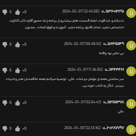
2024-02-01T22:45:58Z
u_۵۳۶۰۱۲۳۵
0
+0
U
با سلام و خدا قوت، لطفا قسمت های بیشتری از برنامه را به حضور آقای دکتر کاکاوند
اختصاص دهید، تمام دقایق برنامه مفید ، آموزنده و فوق العاده...ممنون
2024-02-01T00:48:51Z
u_۵۶۴۱۵۱۴۹
0
+0
U
بی نظیر بود واقعا
2024-01-31T17:36:55Z
u_۷۴۴۴۴۶۱
0
+0
U
سر سلامتی همه ی عوامل دو شات. عالی..‌‌‌ توصیه میکنم همه علاقمندان هنر و ادبیات
ببینن.. انگار یه کتاب خوندین..
2024-01-31T02:54:41Z
u_۵۲۱۵۱۳۷۸
0
+0
U
عالی
2024-01-30T22:33:16Z
u_۲۰۲۸۷۷۹۷
0
+0
U