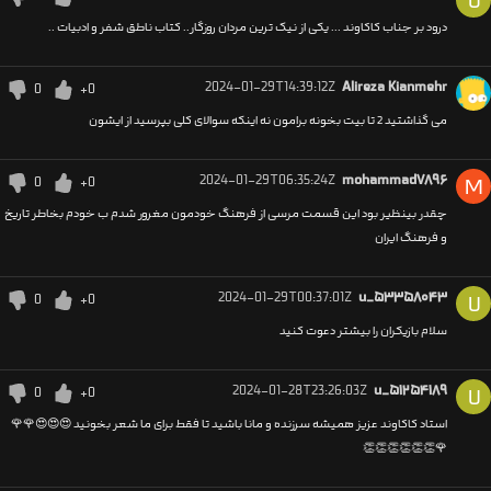
U
درود بر جناب کاکاوند ... یکی از نیک ترین مردان روزگار.. کتاب ناطق شفر و ادبیات ..
2024-01-29T14:39:12Z
Alireza Kianmehr
0
+0
می گذاشتید 2 تا بیت بخونه برامون نه اینکه سوالای کلی بپرسید از ایشون
2024-01-29T06:35:24Z
mohammad۷۸۹۶
0
+0
M
چقدر بینظیر بود این قسمت مرسی از فرهنگ خودمون مغرور شدم ب خودم بخاطر تاریخ
و فرهنگ ایران
2024-01-29T00:37:01Z
u_۵۳۳۵۸۰۴۳
0
+0
U
سلام بازیکران را بیشتر دعوت کنید
2024-01-28T23:26:03Z
u_۵۱۲۵۴۱۸۹
0
+0
U
استاد کاکاوند عزیز همیشه سرزنده و مانا باشید تا فقط برای ما شعر بخونید 😍😍😍🌹🌹
🌹👏👏👏👏👏👏