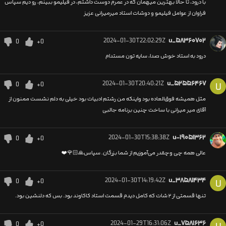
با درود، تا حالا بهترین میهمان که در عمرم دوست داشتم، در فیلیمو ببینم، رو دیم سپاس
فراوان از عوامل فیلیمو و دوشات استاد میرمیرانی عزیز
2024-01-30T22:02:29Z
u_۵۸۳۶۰۷۰۲
0
+0
درود به استاد خوش صدا، سایه تون مستدام
2024-01-30T20:40:21Z
u_۵۲۵۵۶۴۶۷
0
+0
U
مثل همیشه فوق‌العاده بود واینکه من رشتم ادبیات بود خیلی به دلم نشست ممنون از
آقای میر میرانی با ساخت چنین برنامه جالبی
2024-01-30T15:38:38Z
u-۱۹۰۵۱۳۶۲
0
+0
عالی همه چی وچقدر می‌آموزیم از شما بزرگان. سپاس🙏🏻🌹❤️
2024-01-30T14:19:42Z
u_۳۸۵۸۱۴۳۴
0
+0
U
تنها قسمتی از ۲ شات که کامل دیدم قسمت استاد کاکاوند بود. بس که دلنشین بود.
2024-01-29T16:31:06Z
u_۷۵۸۱۶۳۶
0
+0