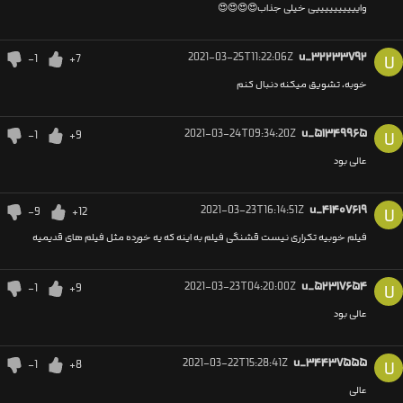
واییییییییییی خیلی جذاب😍😍😍😍
2021-03-25T11:22:06Z
u_۳۲۲۳۳۷۹۲
-1
+7
U
خوبه، تشویق میکنه دنبال کنم
2021-03-24T09:34:20Z
u_۵۱۳۴۹۹۶۵
-1
+9
U
عالی بود
2021-03-23T16:14:51Z
u_۴۱۴۰۷۶۱۹
-9
+12
U
فیلم خوبیه تکراری نیست قشنگی فیلم به اینه که یه خورده مثل فیلم های قدیمیه
2021-03-23T04:20:00Z
u_۵۲۳۱۷۶۵۴
-1
+9
U
عالی بود
2021-03-22T15:28:41Z
u_۳۴۴۳۷۵۵۵
-1
+8
U
عالی