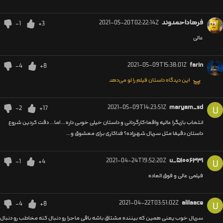
فرهاداحمدوند
2021-05-20T02:22:14Z
-1
+3
عالی
2021-05-09T15:38:01Z
farin
-4
+8
این دیدگاه داستان فیلم را لو می‌دهد
2021-05-09T14:23:51Z
maryam_sd
-2
+17
U
انتخاب بازیگرا عالیه واقعا؛کارگردانی و داستان خیلی خوبی داره... اما... دقت کردین شروع
داستان دقیقا مثل سریال شهرزاده؟ فداکاری برای معشوق و...
2021-04-24T19:52:20Z
u_۵۱۰۰۶۳۳۱
-1
+4
U
فیلمی عالی و فوق العاده
2021-04-22T03:51:02Z
alilaace
-4
+8
U
سریال خوب یعنی همین که بیننده مشتاق باشه باقی ماجرا رو دنبال کنه مخاطب رو دنبال