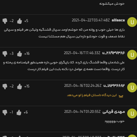
خودش میکشونه
2021-04-22T03:47:48Z
alilaace
-2
+5
U
بازی ها خیلی خوب و روانه من که خوشم اومد سریال قشنگیه ولیکن هر فیلم و سریالی
نقاط ضعف و قوت خودشو داره این سریال هم مستثنا نیست
2021-04-16T17:46:33Z
u_۲۸۹۳۷۳۸۶
-3
+16
U
علی شادمان واقعا قشنگ بازی کرده. کلا بازیگرای خوبی داره همینطور فیلمنامه ی پخته و
کار درست. واقعا دست همه ی عوامل درد نکنه بابت این فیلم کار درست
2021-04-16T02:24:26Z
u_۱۸۳۳۶۶۸۲
-2
+15
U
این دیدگاه داستان فیلم را لو می‌دهد
مهدی قربانی
2021-04-14T01:20:55Z
-1
+6
U
خوب بووووود