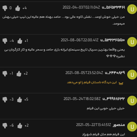
2022-04-03T02:11:04Z
u_۵۶۵۳۳۴۶۱
0
+4
U
من خیلی خوش اومد... نقش کاوه عالی بود... حامد بهداد هم عالیه این تیپ خیلی بهش
میمومد.
2021-08-06T22:00:41Z
u_۵۳۲۳۶۵۵۰
-4
+1
U
یعنی واقعا بهترین سریال تاریخ سینمای ایرانه بازی حامد و سحر عالیه و کار کارگردان بی
نظیره🌹🌹🌹
2021-08-05T23:52:04Z
u_۲۴۴۰۸۲۹
-1
+2
U
این دیدگاه داستان فیلم را لو می‌دهد
2021-05-24T18:02:58Z
u_۴۹۹۶۸۶۳۲
-3
+5
U
خیلی خیلی خوبی این فیلم
منصور
2021-05-22T13:41:51Z
-6
+2
U
این فیلم هم مثل فیلم شهرزادِ