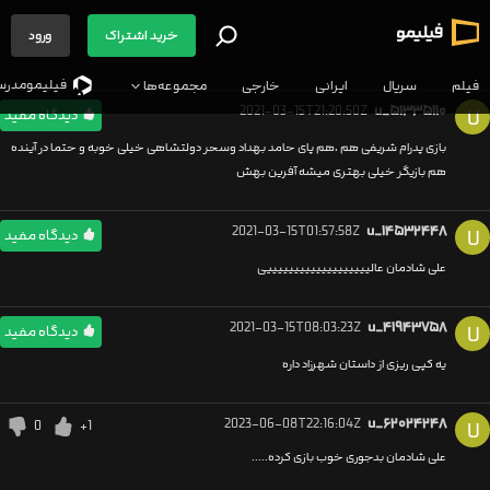
خرید اشتراک
ورود
فیلیمو‌مدرس
فیلم
سریال
ایرانی
خارجی
مجموعه‌ها
2021-03-15T21:20:50Z
u_۵۱۳۳۵۱۱۰
U
دیدگاه مفید
بازی پدرام شریفی هم ،هم پای حامد بهداد وسحر دولتشاهی خیلی خوبه و حتما در آینده
هم بازیگر خیلی بهتری میشه آفرین بهش
2021-03-15T01:57:58Z
u_۱۴۵۳۲۴۴۸
U
دیدگاه مفید
علی شادمان عالیییییییییییییییییییی
2021-03-15T08:03:23Z
u_۴۱۹۴۳۷۵۸
U
دیدگاه مفید
یه کپی ریزی از داستان شهرزاد داره
2023-06-08T22:16:04Z
u_۶۲۰۲۴۲۴۸
0
+1
U
علی شادمان بدجوری خوب بازی کرده.....