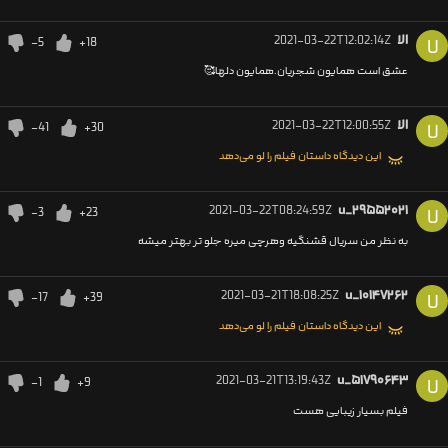
الا
2021-03-22T12:02:14Z
-5
+18
U
عشق است همایون شجریان.همایون دلها🥰
الا
2021-03-22T12:00:55Z
-41
+30
U
این دیدگاه داستان فیلم را لو می‌دهد
2021-03-22T08:24:59Z
u_۲۹۵۵۲۰۲۱
-3
+23
U
به نظر من سریال قشنگیه وهرچی میره جلو تر بهتر میشه
2021-03-21T18:08:25Z
u_۱۰۱۴۷۲۶۲
-17
+39
U
این دیدگاه داستان فیلم را لو می‌دهد
2021-03-21T13:19:43Z
u_۵۱۷۹۰۶۴۳
-1
+9
U
فیلم بسیار زیبایی هست