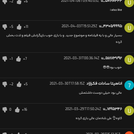
2021-04-06T09:40:03Z
u_۵۰۶۱۰۴۴۴
-2
+6
U
i also like
2021-04-03T19:51:29Z
u_۴۳۰۵۹۹۹۵
-5
+11
U
بسیار عالی و با یه فیلنامه و موضوع جدید. و با بازی خوب بازیگرانش فیلم و لذت بخش
کرده
2021-03-31T00:36:14Z
u_۵۱۸۷۳۷۹۲
-1
+7
U
خوب بود😎😎
اناهیتا سادات فكرازاد
2021-03-30T17:58:15Z
-2
+5
7
عالی بود خیلی دوست داشتمش
2021-03-29T17:50:24Z
u_۷۱۹۵۳۴۶
0
+16
U
کاوه👌 علی شادمان عالی بازی کرده