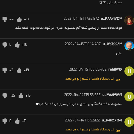
بسیار عالی، 💯👏
2022-04-15T17:52:57Z
u_۴۸۸۲۱۷۵۳
-4
+13
فوق‌العاده است. از زیبایی فیلم آدم نمیتونه چیزی جز فوق‌العاده بودن فیلم بگه.
2022-04-15T16:14:40Z
u_۱۴۶۱۶۶۸۳
0
+10
عالی
2022-04-15T00:05:40Z
rahil۷۹۶
-2
+19
U
این دیدگاه داستان فیلم را لو می‌دهد
2022-04-14T19:55:58Z
u_۴۸۸۳۱۴۶۱
-35
+15
U
عشق شاه قشنگه🙄 ولی عشق خدیجه و سیاوش قشنگ تره❤️
2022-04-14T13:52:12Z
u_۱۰۵۵۶۵۰۱
0
+11
U
این دیدگاه داستان فیلم را لو می‌دهد