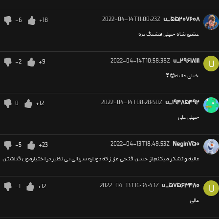
2022-04-14T11:00:23Z
u_۵۵۲۰۷۶۰۸
-6
+18
عشق شاه خیلی قشنگ تره
2022-04-14T10:58:38Z
u_۲۹۶۱۸۱۱۱
-2
+9
U
خیلی عالیه😍❣
2022-04-14T08:28:50Z
u_۱۹۴۸۵۴۹۲
0
+12
خیلی علی
2022-04-13T18:49:53Z
Negin۷۵۰
-5
+23
عالیه و تشکر میکنم از حسن فتحی عزیز که دوباره سریالی بی نظیر در اختیارمون گذاشتن
2022-04-13T16:34:43Z
u_۵۷۵۶۳۴۸۰
-1
+12
U
عالی