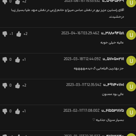
2023-06-15T15:53:53Z
u_۵۹۱۴۵۲۴۹
0
+2
U
آقای راستین عزیز پور در نقش عباس میرزا و خانم زارعی در نقش مهد علیا بسیار زیبا
درخشیدند
2023-04-16T03:29:46Z
u_۳۸۸۰۹۴۵۸
-1
+2
U
عالیه خیلی خوبه
2023-03-18T12:44:09Z
u_۵۷۰۵۰۲۷۱
0
+1
U
جز بهترین فیلمایی ک دیدمههههه
2023-03-11T12:35:54Z
u_۴۹۷۴۰۷۰۱
0
+2
U
عالی بود ممنون
2023-02-11T17:08:00Z
u_۶۱۵۵۳۸۷۵
0
+1
U
بسیار سریال جذابیه ♡