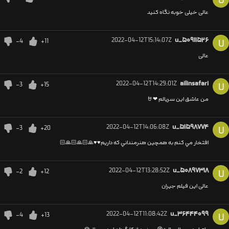
U
عالی خیلی خوبه نگاه کنید
2022-04-12T15:14:07Z
u_۵۰۹۱۱۵۲۶
-4
+11
U
عالی
2022-04-12T14:29:01Z
ailinsafari
-3
+15
U
من عاشق این سریالم ❤🤘
2022-04-12T14:06:08Z
u_۵۱۵۹۸۷۷۴
-3
+20
U
افتخار مي كنم به همچين هنرمنداني كه داريم♥️♥️🙏🏻🙏🏻🙏🏻
2022-04-12T13:28:52Z
u_۵۰۸۹۷۳۱۸
-2
+12
U
عالی این فیلم جیران
2022-04-12T11:08:42Z
u_۳۶۴۴۴۰۹۹
-4
+13
U