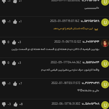
2023-01-17T22:20:03Z
u_۴۲۵۳۸۱۴۰
-1
+1
U
عالییییییییی
2023-01-09T19:07:16Z
u_۵۲۶۵۲۵۲۸
-1
+1
U
این دیدگاه داستان فیلم را لو می‌دهد
2022-11-06T11:12:12Z
u_۶۰۱۷۲۷۳۴
0
+3
بهترین فیلمیه ک تا الان دیدم هفته ای ی قسمت کمه هفته ای دو قسمت بزارین
2022-09-17T04:44:36Z
u_۵۸۲۱۸۰۲۴
0
+3
U
واقعا کارشون حرف نداره بی‌نظیرترین فیلمی که دیدم
2022-07-18T03:17:57Z
u_۴۶۳۳۰۴۲۱
-1
+7
U
عالی و عاشقانه😍💜
2022-06-13T16:31:30Z
u_۵۸۰۸۲۹۰۸
-3
+8
U