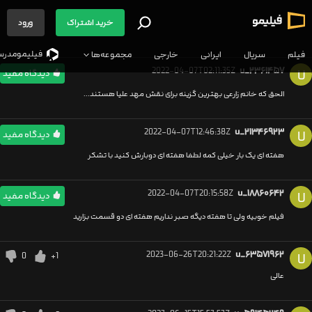
خرید اشتراک
ورود
فیلیمو‌مدرس
فیلم
سریال
ایرانی
خارجی
مجموعه‌ها
2022-04-07T02:11:35Z
u_۲۳۶۱۴۵۷
U
دیدگاه مفید
الحق که خانم زارعی بهترین گزینه برای نقش مهد علیا هستند...
2022-04-07T12:46:38Z
u_۲۱۳۴۶۹۲۳
U
دیدگاه مفید
هفته ای یک بار خیلی کمه لطفا هفته ای دوبارش کنید با تشکر
2022-04-07T20:15:58Z
u_۱۸۸۶۰۶۴۲
U
دیدگاه مفید
فیلم خوبیه ولی تا هفته دیگه صبر نداریم هفته ای دو قسمت بزارید
2023-06-26T20:21:22Z
u_۶۳۵۷۱۹۶۲
0
+1
U
عالی