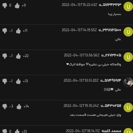
2022-04-13T15:22:43Z
u_۵۷۳۴۳۲۱۳
0
+9
U
بسیار زیبا
2022-04-13T14:19:55Z
u_۳۳۸۷۲۵۰۰
-1
+11
U
عالی
2022-04-13T13:56:56Z
u_۲۶۷۳۲۰۵
-1
+22
U
واقعاکه خیلی بی نظیره💜 موافقا لایک❤
2022-04-13T10:51:20Z
u_۵۷۴۹۶۱۷۴
-1
+13
عالی .💖🙌🏻
2022-04-12T19:10:24Z
u_۵۴۳۰۲۵۱۱
-3
+14
U
وای خیلی هیجانی هست قسمت بعد
محمد کلجه
2022-04-12T18:14:11Z
0
+13