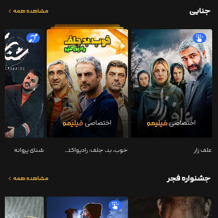
جنایی
مشاهده همه
علف زار
خوب، بد، جلف: رادیواکتیو
شنای پروانه
جشنواره فجر
مشاهده همه