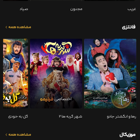
غریب
مجنون
صیاد
فانتزی
مشاهده همه
رها و انگشتر جادو
شهر گربه ها ۲
گل به خودی
موزیکال
مشاهده همه