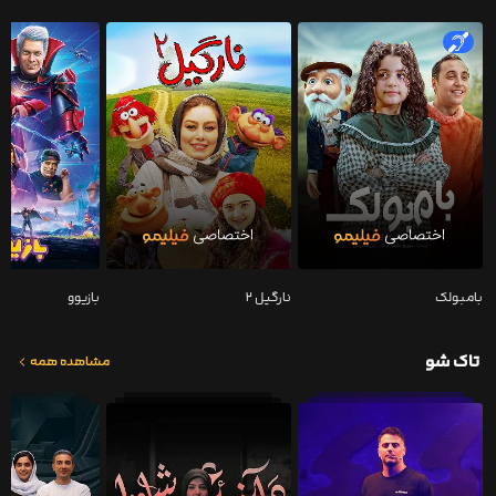
بامبولک
نارگیل ۲
بازیوو
تاک شو
مشاهده همه