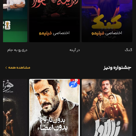
گنگ
در آینه
دری رو به جام
جشنواره ونیز
مشاهده همه