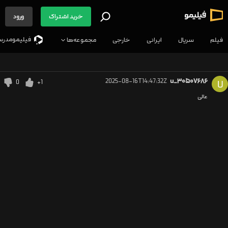
خرید اشتراک
ورود
فیلیمو‌مدرس
فیلم
سریال
ایرانی
خارجی
مجموعه‌ها
2025-08-16T14:47:32Z
u_۳۰۵۰۷۶۸۶
0
+1
U
عالی