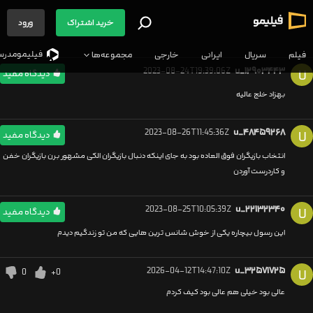
خرید اشتراک
ورود
فیلیمو‌مدرس
فیلم
سریال
ایرانی
خارجی
مجموعه‌ها
2023-08-24T19:39:06Z
u_۱۲۹۰۳۴۴۳
U
دیدگاه مفید
بهزاد خلج عالیه
2023-08-26T11:45:36Z
u_۴۸۴۵۹۲۶۸
U
دیدگاه مفید
انتخاب بازیگران فوق العاده بود به جای اینکه دنبال بازیگران الکی مشهور برن بازیگران خفن
و کاردرست آوردن
2023-08-25T10:05:39Z
u_۲۲۱۳۲۳۴۰
U
دیدگاه مفید
این رسول بیچاره یکی از خوش شانس ترین هایی که من تو زندگیم دیدم
2026-04-12T14:47:10Z
u_۳۲۵۷۱۷۲۵
0
+0
U
عالی بود خیلی هم عالی بود کیف کردم