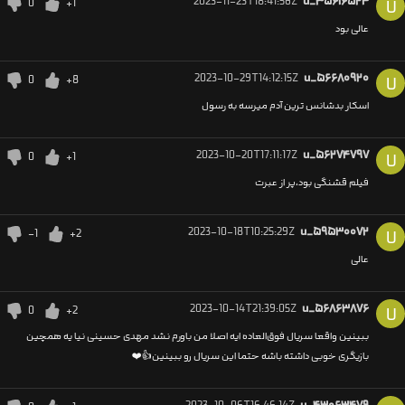
2023-11-23T18:41:56Z
u_۳۵۶۱۶۵۲۴
0
+1
U
عالی بود
2023-10-29T14:12:15Z
u_۵۶۶۸۰۹۲۰
0
+8
U
اسکار بدشانس ترین آدم میرسه به رسول
2023-10-20T17:11:17Z
u_۵۶۲۷۴۷۹۷
0
+1
U
فیلم قشنگی بود،پر از عبرت
2023-10-18T10:25:29Z
u_۵۹۵۳۰۰۷۲
-1
+2
U
عالی
2023-10-14T21:39:05Z
u_۵۶۸۶۳۸۷۶
0
+2
U
ببینین واقعا سریال فوق‌العاده ایه اصلا من باورم نشد مهدی حسینی نیا یه همچین
بازیگری خوبی داشته باشه حتما این سریال رو ببینین👍❤️