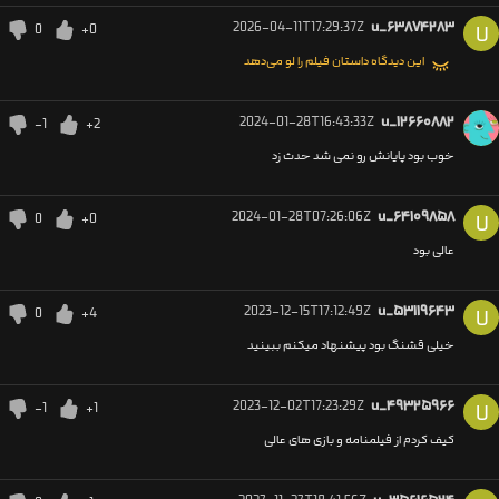
2026-04-11T17:29:37Z
u_۶۳۸۷۴۲۸۳
0
+0
U
این دیدگاه داستان فیلم را لو می‌دهد
2024-01-28T16:43:33Z
u_۱۲۶۶۰۸۸۲
-1
+2
خوب بود پایانش رو نمی شد حدث زد
2024-01-28T07:26:06Z
u_۶۴۱۰۹۸۵۸
0
+0
U
عالی بود
2023-12-15T17:12:49Z
u_۵۳۱۱۹۶۴۳
0
+4
U
خیلی قشنگ بود پیشنهاد میکنم ببینید
2023-12-02T17:23:29Z
u_۴۹۳۲۵۹۶۶
-1
+1
U
کیف کردم از فیلمنامه و بازی های عالی