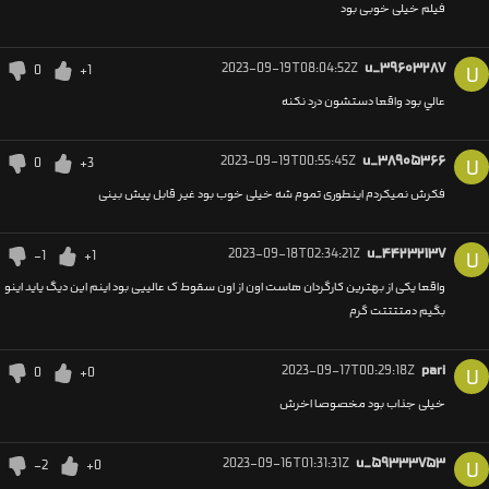
فیلم خیلی خوبی بود
2023-09-19T08:04:52Z
u_۳۹۶۰۳۲۸۷
0
+1
U
عالي بود واقعا دستشون درد نكنه
2023-09-19T00:55:45Z
u_۳۸۹۰۵۳۶۶
0
+3
U
فکرش نمیکردم اینطوری تموم شه خیلی خوب بود غیر قابل پیش بینی
2023-09-18T02:34:21Z
u_۴۴۲۳۲۱۳۷
-1
+1
U
واقعا یکی از بهترین کارگردان هاست اون از اون سقوط ک عالییی بود اینم این دیگ یاید اینو
بگیم دمتتتتت گرم
2023-09-17T00:29:18Z
pari
0
+0
U
خیلی جذاب بود مخصوصا اخرش
2023-09-16T01:31:31Z
u_۵۹۳۳۳۷۵۳
-2
+0
U