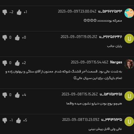
2023-09-09T23:00:04Z
u_۵۳۶۲۲۵۳۳
-2
+1
معرکه بودددددددد 😍😍😍😍
2023-09-09T19:05:21Z
u_۳۶۲۵۶۳۴۶
0
+0
U
پایان جالب
2023-09-09T15:54:46Z
Narges
0
+2
به شدت عالی بود. قسمت آخر قشنگ شوکه شدم. ممنون از آقای سلگی و پهلوان زاده و
تمام بازیگران، برای این سریال عالی👏
2023-09-08T15:15:26Z
u_۵۴۷۵۳۲۵۱
0
+4
U
هیچو پوچ بودن دنیارو نشون میده واقعا
2023-09-08T13:23:09Z
u_۳۴۱۴۱۷۳۵
-1
+5
U
عالی ولی قابل پیش بینی