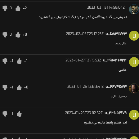
2023-03-13T14:58:04Z
0
+2
اخرش بی گناه بود😔من فکر میکردم گناه کاره ولی بی گناه بود
2023-02-09T23:17:23Z
u_۵۸۳۱۱۷۲۳
0
+0
U
عالی بود
2023-01-27T21:15:53Z
u_۳۵۰۴۶۷۲۴
-1
+1
U
عالیی
2023-01-26T23:13:41Z
u_۶۶۷۴۵۷۳
-1
+0
بسیار عالی
2023-01-26T23:02:52Z
u_۴۲۵۵۱۹۷۹
-1
+1
U
این فیلم واقعا عالیه بی نظیره