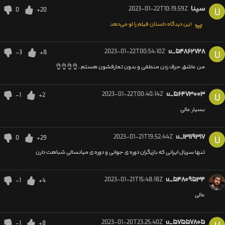
سینا
2023-01-22T10:19:59Z
0
+20
U
این دیدگاه داستان فیلم را لو می‌دهد
2023-01-22T00:54:10Z
u_۵۴۸۶۲۷۲۸
-3
+8
U
من عاشق حرف زدن منطقی و بدون تعارفشون هستم..👌👌👌👌
2023-01-22T00:40:14Z
u_۵۶۴۷۳۰۰۳
-1
+2
U
بسیار عالی
2023-01-21T19:52:44Z
u_۱۳۱۱۹۳۱۷
0
+29
U
تنها سریال ایرانی که بازیگران دوره ی جوانی و دوره ی میانسالی شباهت دارن
2023-01-21T15:48:18Z
u_۵۴۸۰۹۵۳۴
-1
+4
عالی
2023-01-20T23:25:40Z
u_۵۷۵۵۷۸۰۵
-1
+8