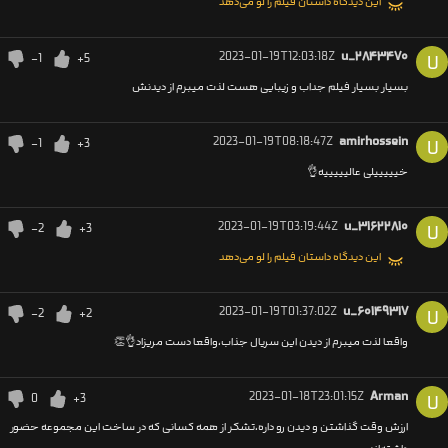
این دیدگاه داستان فیلم را لو می‌دهد
2023-01-19T12:03:18Z
u_۲۸۴۳۴۷۰
-1
+5
U
بسیار بسیار فیلم جداب و زیبایی هست لذت میبرم از دیدنش
2023-01-19T08:18:47Z
amirhossein
-1
+3
U
خیییییلی عالیییییه👌
2023-01-19T03:19:44Z
u_۳۱۶۲۲۸۱۰
-2
+3
U
این دیدگاه داستان فیلم را لو می‌دهد
2023-01-19T01:37:02Z
u_۶۰۱۴۹۳۱۷
-2
+2
U
واقعا لذت میبرم از دیدن این سریال جذاب،واقعا دست مریزاد👌👏
2023-01-18T23:01:15Z
Arman
0
+3
U
ارزش وقت گذاشتن و دیدن رو داره،تشکر از همه کسانی که در ساخت این مجموعه حضور