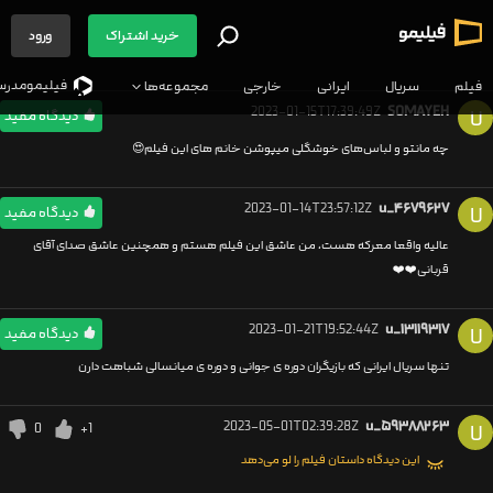
خرید اشتراک
ورود
فیلیمو‌مدرس
فیلم
سریال
ایرانی
خارجی
مجموعه‌ها
2023-01-15T17:39:49Z
SOMAYEH
U
دیدگاه مفید
چه مانتو و لباس‌های خوشگلی میپوشن خانم های این فیلم😍
2023-01-14T23:57:12Z
u_۴۶۷۹۶۲۷
U
دیدگاه مفید
عالیه واقعا معرکه هست، من عاشق این فیلم هستم و همچنین عاشق صدای آقای
قربانی❤️❤️
2023-01-21T19:52:44Z
u_۱۳۱۱۹۳۱۷
U
دیدگاه مفید
تنها سریال ایرانی که بازیگران دوره ی جوانی و دوره ی میانسالی شباهت دارن
2023-05-01T02:39:28Z
u_۵۹۳۸۸۲۶۳
0
+1
U
این دیدگاه داستان فیلم را لو می‌دهد