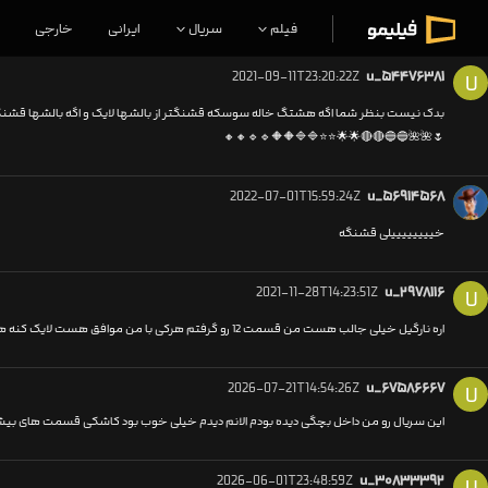
فیلم
سریال
ایرانی
خارجی
2021-09-11T23:20:22Z
u_۵۴۴۷۶۳۸۱
U
بدک نیست بنظر شما اگه هشتگ خاله سوسکه قشنگتر از بالشها لایک و اگه بالشها قشنگ
🌷🌺🌺🔵🔵🔴🔴🌟🌟⭐⭐🔷🔷🔶🔶🔹🔹🔸🔸
2022-07-01T15:59:24Z
u_۵۶۹۱۴۵۶۸
خییییییییلی قشنگه
2021-11-28T14:23:51Z
u_۲۹۷۸۱۱۶
U
اره نارگیل خیلی جالب هست من قسمت 12 رو گرفتم هرکی با من موافق هست لایک کنه هرکی لایک کنه دمشگرم
2026-07-21T14:54:26Z
u_۶۷۵۸۶۶۶۷
U
این سریال رو من داخل بچگی دیده بودم الانم دیدم خیلی خوب بود کاشکی قسمت های بی
2026-06-01T23:48:59Z
u_۳۰۸۳۳۳۹۲