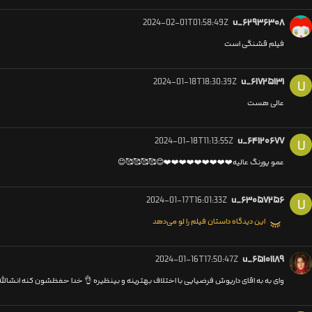
2024-02-01T01:58:49Z
u_۶۲۹۳۶۳۰۸
فیلم قشنگی است
2024-01-18T18:30:39Z
u_۶۱۷۲۵۱۳۱
U
عالی هست
2024-01-18T11:13:55Z
u_۶۴۱۲۰۶۷۷
U
عمو پورنگ عالیه❤️❤️❤️❤️❤️❤️❤️❤️❤️😊🥰🥰🥰🥰😊
2024-01-17T16:01:33Z
u_۶۳۰۵۷۲۵۶
U
این دیدگاه داستان فیلم را لو می‌دهد
2024-01-16T17:50:47Z
u_۶۵۱۰۱۱۸۹
وای به به اقای داریوش فرضیایی با اختلاف بهترینه و بینظیره 👌 خدا حفظشون کنه انشالله