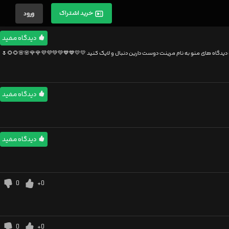
خرید اشتراک
ورود
دیدگاه مفید
اه های منو به نام مرینت دوست دارین دنبال و لایک کنید 💛💛💙💙💚💚💜💜🌹🌹🌸🌸🌻🌻🌷
دیدگاه مفید
دیدگاه مفید
0
+0
0
+0