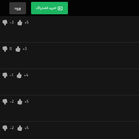
خرید اشتراک
ورود
-3
+5
0
+3
-1
+4
-2
+5
-2
+5