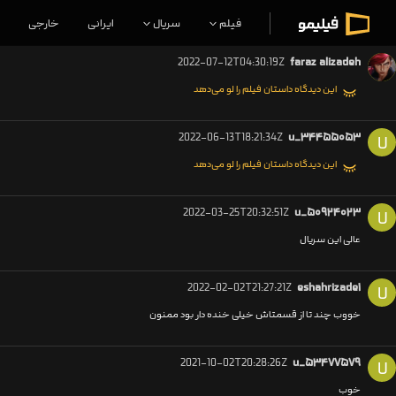
فیلم
سریال
ایرانی
خارجی
2022-07-12T04:30:19Z
faraz alizadeh
این دیدگاه داستان فیلم را لو می‌دهد
2022-06-13T18:21:34Z
u_۳۴۴۵۵۰۵۳
U
این دیدگاه داستان فیلم را لو می‌دهد
2022-03-25T20:32:51Z
u_۵۰۹۲۴۰۲۳
U
عالی این سریال
2022-02-02T21:27:21Z
eshahrizade۱
U
خووب چند تا از قسمتاش خیلی خنده دار بود ممنون
2021-10-02T20:28:26Z
u_۵۳۴۷۷۵۷۹
U
خوب