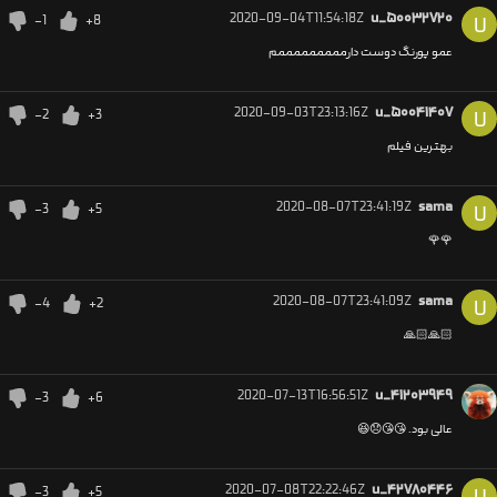
2020-09-04T11:54:18Z
u_۵۰۰۳۲۷۲۰
-1
+8
U
عمو پورنگ دوست دارمممممممممم
2020-09-03T23:13:16Z
u_۵۰۰۴۱۴۰۷
-2
+3
U
بهترین فیلم
2020-08-07T23:41:19Z
sama
-3
+5
U
🌹🌹
2020-08-07T23:41:09Z
sama
-4
+2
U
🙏🏻🙏🏻
2020-07-13T16:56:51Z
u_۴۱۲۰۳۹۴۹
-3
+6
عالی بود. 😘😘😞😆
2020-07-08T22:22:46Z
u_۴۲۷۸۰۴۴۶
-3
+5