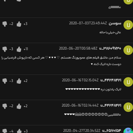
U
عاااااااااااااای
سوسن
2020-07-03T23:49:44Z
-2
+3
U
عالی‌خیلی‌باحاله‌
2020-06-20T00:58:48Z
u_۳۸۶۰۹۷۳۰
-3
+11
U
سلام من عاشق فیلم های عموپورنگ هستم. ♡ ♥ ♥ ♥ ♡ هر کسی که داریوش فرضیایی را
دوست داره لایک کنه.♥
2020-06-16T02:15:04Z
u_۴۴۲۴۸۴۲۱
-3
+2
U
لایک یادتون نره ❤❤❤❤❤❤❤❤❤❤❤❤❤
2020-06-16T02:14:44Z
u_۴۴۲۴۸۴۲۱
-2
+2
U
عاللللللییی😍😍😍😍😍😍😍😍🤗🤗❤❤❤❤
2020-04-27T20:34:52Z
u_۶۵۷۰۱۵۴
-4
+3