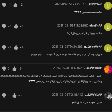
2021-09-05T23:25:11Z
u_۱۱۹۴۴۹۰۳
-1
+2
U
عالییییییییییییی ♥️♥️♥️♥️
2021-06-08T13:02:36Z
ales۲۰۸۶
-2
+2
U
مگه داریوش فرضیایی بازیگره!
2021-03-02T14:24:20Z
u_۵۲۰۰۷۰۲۶
-2
+7
U
من از بچه کی می‌دیدم عاشقشم عمو پورنگ دوستت دارم عزیزم
2021-02-20T11:12:07Z
u_۵۰۹۴۵۵۱۴
0
+3
خیلی خیلی متشکرم بابت این برنامه و خیلی متشکرم از عوامل سازنده🙏🙏🙏🙏🙏🙏🙏🙏
و خیلی ممنون از اقای داریوش فرضیایی بازیگر محبوب من ❤❤❤
2021-02-09T12:40:44Z
u_۵۱۷۷۰۵۸۲
0
+3
خیلی خوبه من عاشق شم