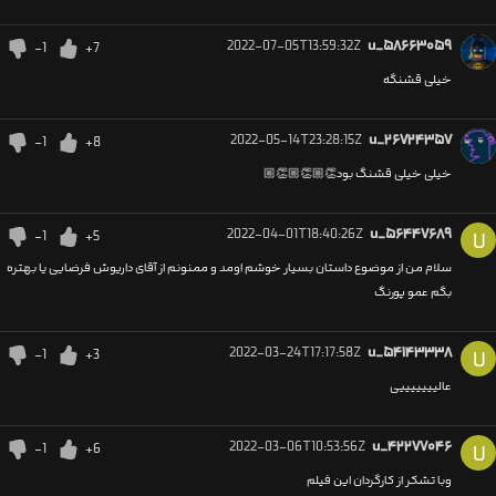
2022-07-05T13:59:32Z
u_۵۸۶۶۳۰۵۹
-1
+7
خیلی قشنگه
2022-05-14T23:28:15Z
u_۲۶۷۲۴۳۵۷
-1
+8
خیلی خیلی قشنگ بود👏🏼👏🏼👏🏼
2022-04-01T18:40:26Z
u_۵۶۴۴۷۶۸۹
-1
+5
U
سلام من از موضوع داستان بسیار خوشم اومد و ممنونم از آقای داریوش فرضایی یا بهتره
بگم عمو پورنگ
2022-03-24T17:17:58Z
u_۵۴۱۴۳۳۳۸
-1
+3
U
عالیییییییی
2022-03-06T10:53:56Z
u_۴۲۲۷۷۰۴۶
-1
+6
U
وبا تشکر از کارگردان این فیلم