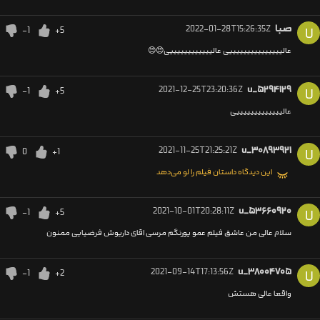
صبا
2022-01-28T15:26:35Z
-1
+5
U
عالیییییییییییییییی عالییییییییییییی😍😍
2021-12-25T23:20:36Z
u_۵۲۹۴۱۲۹
-1
+5
U
عالیییییییییییییی
2021-11-25T21:25:21Z
u_۳۰۸۹۳۹۲۱
0
+1
U
این دیدگاه داستان فیلم را لو می‌دهد
2021-10-01T20:28:11Z
u_۵۳۶۶۰۹۲۰
-1
+5
U
سلام عالی من عاشق فیلم عمو پورنگم مرسی اقای داریوش فرضیایی ممنون
2021-09-14T17:13:56Z
u_۳۸۰۰۴۷۰۵
-1
+2
U
واقعا عالی هستش