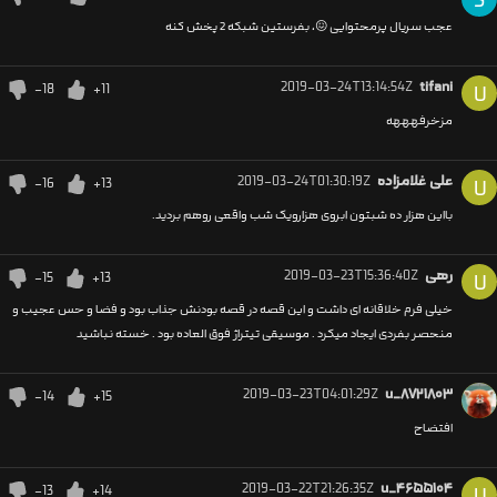
S
عجب سریال پرمحتوایی 😖، بفرستین شبكه 2 پخش كنه
2019-03-24T13:14:54Z
tifani
-18
+11
U
مزخرفهههه
علی غلامزاده
2019-03-24T01:30:19Z
-16
+13
U
بااین هزار ده شبتون ابروی هزارویک شب واقعی روهم بردید.
رهی
2019-03-23T15:36:40Z
-15
+13
U
خیلی فرم خلاقانه ای داشت و این قصه در قصه بودنش جذاب بود و فضا و حس عجیب و
منحصر بفردی ایجاد میکرد . موسیقی تیتراژ فوق العاده بود . خسته نباشید
2019-03-23T04:01:29Z
u_۸۷۲۱۸۰۳
-14
+15
افتضاح
2019-03-22T21:26:35Z
u_۴۶۵۵۱۰۴
-13
+14
U