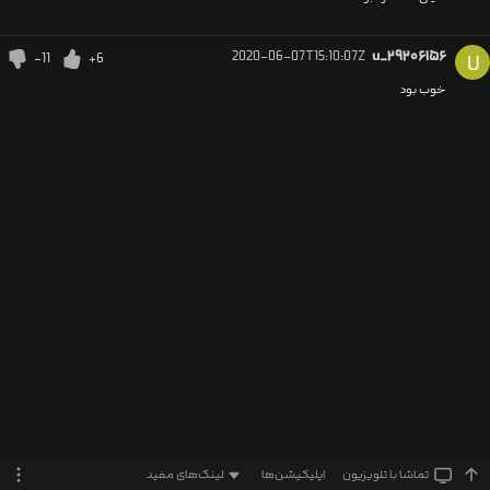
2020-06-07T15:10:07Z
u_۲۹۲۰۶۱۵۶
-11
+6
U
خوب بود
تماشا‌ با تلویزیون
اپلیکیشن‌ها
لینک‌های مفید