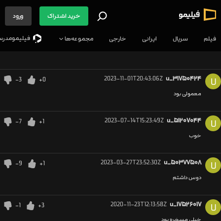
خرید اشتراک
ورود
فیلیمو‌مدرس
فیلم
سریال
ایرانی
خارجی
مجموعه‌ها
2023-11-01T20:43:06Z
u_۳۱۷۵۰۴۲۴
-3
+0
U
معمولی بود
2023-07-14T15:23:49Z
u_۵۱۲۰۷۰۴۴
-7
+1
U
خوب
2023-03-27T23:52:30Z
u_۵۰۳۷۷۵۰۸
-9
+1
U
دوس داشتم
2020-11-23T12:13:58Z
u_۱۷۵۲۶۰۱۷
-1
+3
U
خیلی مسخره بود