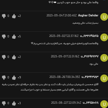
واقعا عالی بود و حال منو خوب کردین ❤️🌻🌹
2023-09-04T21:00:45Z
Asghar Dahdar
0
+2
U
بسیارجذاب عالی ومفید
2023-09-02T22:37:16Z
u_۶۳۲۷۹۵۶۵
0
+5
U
واقعا‌صداتو‌برنامه‌ی‌خیلی‌خوبیه..‌‌من‌که‌از‌دیدنش لذت‌می‌برم🌹
2023-09-01T22:31:16Z
u_۴۷۶۹۲۲۳۷
0
+2
U
عالی بود
2023-08-26T00:34:39Z
u_۴۱۳۴۳۱۸۳
0
+9
U
آقای محسن شریفیان بیشتر باید دقت کنند و نظر بدن به نظرم حرفه ای نظر نمیدن بقیه
هلپرها عالی هستند و آقای کیایی هم بسیار مسلط و خوب اجرا میکنند
2023-08-22T22:09:34Z
u_۶۴۱۵۱۰۶۸
0
+3
U