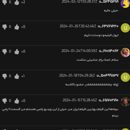
2024-02-12T03:28:37Z
u_۵۲۴۵۲۱۷۱
0
+2
خیلی عالیه
2024-01-26T20:42:46Z
u_۶۴۷۶۷۲۲۰
0
+0
U
ایول فیلیمو دوستت داریم
2024-01-24T14:00:59Z
u_۶۱۰۸۴۰۶۲
0
+0
سلام .اصلا برام جذابیتی نداشت
2024-01-18T04:29:26Z
u_۵۰۴۹۹۸۳۷
0
+1
U
ژوله چقققققققققققدر خفنو باکلاسه
2024-01-15T15:28:45Z
u_۶۵۷۰۲۷۱۰
0
+0
بچه‌ها این فیلم بهترین فیلم ایران من خیلی از این ویدیو راضی هستم من قسمت۶ رامی
بینم