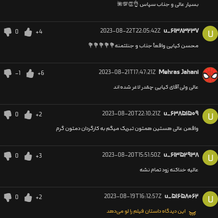
بسیار عالی و جذاب سپاس 👌👏💯🌺
2023-08-22T22:05:42Z
u_۶۱۳۸۳۲۳۷
0
+4
U
محسن کیایی واقعأ جذاب و جنلتمنه💐💐💐💐💐
2023-08-21T17:47:21Z
Mehras Jahani
-1
+6
عالی ولی آقای کیایی چقدر لاغر شده اند
2023-08-20T22:10:21Z
u_۶۳۸۵۱۵۰۹
0
+2
U
واقعن عالی هستین همتون تبریک میگم به کارگردان دمتون گرم
2023-08-20T15:51:50Z
u_۶۱۳۵۲۹۳۸
0
+3
U
عالیه خداکنه زود تمام نشه
2023-08-19T16:12:57Z
u_۵۱۶۵۸۰۶۲
0
+2
U
این دیدگاه داستان فیلم را لو می‌دهد