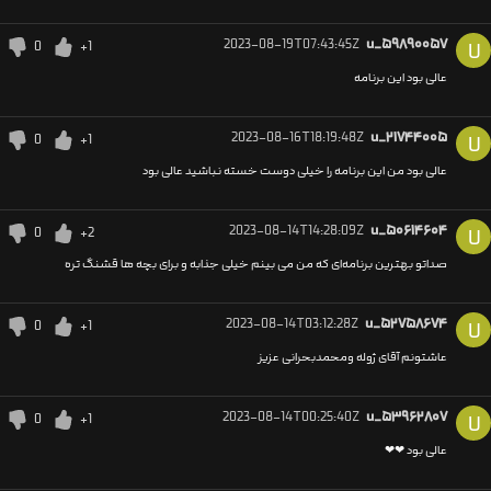
2023-08-19T07:43:45Z
u_۵۹۸۹۰۰۵۷
0
+1
U
عالی بود این برنامه‌
2023-08-16T18:19:48Z
u_۲۱۷۴۴۰۰۵
0
+1
U
عالی بود من این برنامه را خیلی دوست خسته نباشید عالی بود
2023-08-14T14:28:09Z
u_۵۰۶۱۴۶۰۴
0
+2
U
صداتو بهترین برنامه‌ای که من می بینم خیلی جذابه و برای بچه ها قشنگ تره
2023-08-14T03:12:28Z
u_۵۲۷۵۸۶۷۴
0
+1
U
عاشتونم آقای ژوله ومحمدبحرانی عزیز
2023-08-14T00:25:40Z
u_۵۳۹۶۲۸۰۷
0
+1
U
عالی بود ❤❤