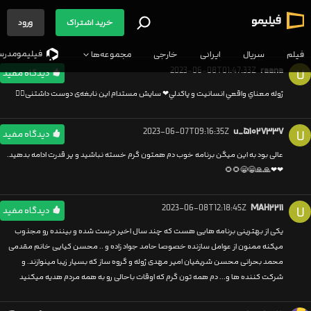
خرید اشتراک
ورود
فیلیمو‌مدرس
فیلم
سریال
ایرانی
خارجی
مجموعه‌ها
2023-06-08T01:47:33Z
raana
U
دیدگاه مفید
ژوله معنایِ واقعیِ انسانیت و پاکدلیِ❤ سایش مستدام این نابغه‌ی دوست داشتنی👌🏻
2023-06-07T09:16:35Z
u_۵۱۰۲۷۳۳۷
U
دیدگاه مفید
عالی بود به این میگن برنامه خوب دم همتون گرم خسته نباشید و پر قدرت ادامه بدهید.
❤❤🙏🙏😁😁🌻🌻
2023-06-08T12:18:45Z
MAH۲۲۱۱
U
دیدگاه مفید
یکی از بهترینی برنامه هایی هست که چند سال اخیر درست شده و بیننده رو مجذوب
میکنه ممنون از عوامل سازنده خصوصا حامد جواد زاده و .. محسن کیایی خانم مقدمی
محمد بحرانی محسن شریفیان امیر مهدی ژوله و گروه ساز که بسیار زیبا مینوازند. و
شرکت کننده ها و... دم همه تون گرم که اوقات باحالی رو به همه مردم هدیه میکنید