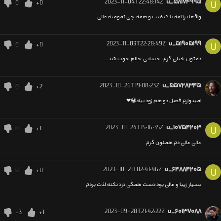
2023-11-04T22:48:14Z
u_۵۸۱۷۴۹۹۵
0
+0
U
واقعا برنامه با کیفیت و همه چی تمومیه عالی
2023-11-03T22:28:49Z
u_۵۱۹۰۵۱۹۹
0
+0
U
دمتون خیلی گرم. حسابی حالم خوب شد...
2023-10-26T19:08:23Z
u_۵۵۷۲۸۳۴۵
0
+2
امیدوارم فصل دو هم زود بیاد😀❤
2023-10-24T15:16:35Z
u_۱۰۷۵۴۲۰۳
0
+1
U
عالی عالی دم همتون گرم
2023-10-21T02:41:46Z
u_۶۴۸۸۴۲۰۵
0
+0
U
بسیار زیبا و عالی بود دست همگی درد نکنه لذت بردم
2023-09-28T21:42:22Z
u_۶۰۱۳۷۰۸۸
-3
+1