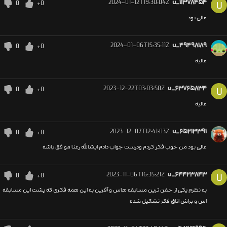
2024-01-12T19:30:04Z
u_۱۱۳۷۸۴۵۴
0
+0
U
عالی بود
2024-01-06T15:35:11Z
u_۴۹۴۹۸۱۸۹
0
+0
عالیه
2023-12-22T03:03:50Z
u_۶۳۷۶۵۸۳۴
0
+0
U
عالیه
2023-12-07T12:41:03Z
u_۶۵۲۱۳۳۹۱
0
+0
عالی بود من خوب فکر کردم ودرست جواب دادم ایشالله رعنا مو فق باشه
2023-11-06T16:35:21Z
u_۶۴۴۲۳۸۴۳
0
+0
U
به نظرم یکی از خفن ترین مسابقه هاس و آفرین به این همه فکری که پشت این مسابقه
اس و براش اتاق فکر تشکیل شده