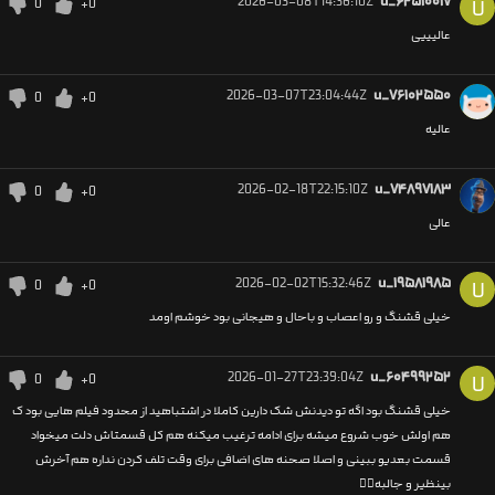
2026-03-08T14:36:10Z
u_۶۲۵۱۰۰۱۷
0
+0
U
عالیییی
2026-03-07T23:04:44Z
u_۷۶۱۰۲۵۵۰
0
+0
عالیه
2026-02-18T22:15:10Z
u_۷۴۸۹۷۱۸۳
0
+0
عالی
2026-02-02T15:32:46Z
u_۱۹۵۸۱۹۸۵
0
+0
U
خیلی قشنگ و رو اعصاب و باحال و هیجانی بود خوشم اومد
2026-01-27T23:39:04Z
u_۶۰۴۹۹۲۵۲
0
+0
U
خیلی قشنگ بود اگه تو دیدنش شک دارین کاملا در اشتباهید از محدود فیلم هایی بود ک
هم اولش خوب شروع میشه برای ادامه ترغیب میکنه هم کل قسمتاش دلت میخواد
قسمت بعدیو ببینی و اصلا صحنه های اضافی برای وقت تلف کردن نداره هم آخرش
بینظیر و جالبه👌🏼