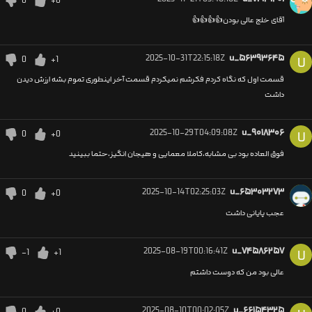
0
+0
آقاى خلج عالى بودن👍👍👍👍
2025-10-31T22:15:18Z
u_۵۶۳۹۳۶۴۵
0
+1
U
قسمت اول که نگاه کردم فکرشم نمیکردم قسمت آخر اینطوری تموم بشه ارزش دیدن
داشت
2025-10-29T04:09:08Z
u_۹۰۱۸۳۰۶
0
+0
U
فوق العاده بود بی مشابه،کاملا معمایی و هیجان انگیز،حتما ببینید
2025-10-14T02:25:03Z
u_۶۵۳۰۳۲۷۳
0
+0
عجب پایانی داشت
2025-08-19T00:16:41Z
u_۷۴۵۸۶۲۵۷
-1
+1
U
عالی بود من که دوست داشتم
2025-08-10T00:02:05Z
u_۶۶۱۵۴۳۲۵
0
+0