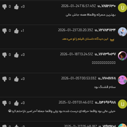
2026-01-24T16:57:49Z
u_۷۸۱۱۲۶۳۰
0
+0
U
بهترین معرکه واقعاااا همه جاش عالی
2026-01-23T20:20:39Z
u_۷۲۷۸۴۷۳۴
0
+1
این دیدگاه داستان فیلم را لو می‌دهد
2026-01-18T13:24:51Z
u_۷۶۷۳۹۰۳۷
0
+0
👍🏼👍🏼👍🏼👍🏼👍🏼👍🏼
2026-01-05T00:53:59Z
u_۷۷۰۱۱۷۶۸
0
+0
سلام قشنگ بود
2025-12-09T01:46:07Z
u_۵۴۶۹۶۹۸۸
0
+0
U
خیلی عالی بود واقعا حرفه ای درست شده بود ولی واقعا جمله آخر امیر ناراحتم کرد😭
2025-11-21T05:48:18Z
u_۷۱۹۳۱۲۰۱