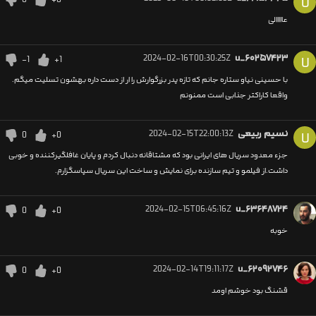
U
عااااالی
2024-02-16T00:30:25Z
u_۶۰۲۵۷۴۲۳
-1
+1
U
با حسینی نیاو ستاره جانم که تازه پدر بزرگوارش را ار از دست داره بهشون تسلیت میگم.
واقعا کاراکتر جذابی است ممنونم
نسیم ربیعی
2024-02-15T22:00:13Z
0
+0
U
جزء معدود سریال های ایرانی بود که مشتاقانه دنبال کردم و پایان غافلگیرکننده و خوبی
داشت.از فیلمو و تیم سازنده برای نمایش و ساخت این سریال سپاسگزارم.
2024-02-15T06:45:16Z
u_۶۳۶۴۸۷۲۴
0
+0
خوبه
2024-02-14T19:11:17Z
u_۶۲۰۹۲۷۴۶
0
+0
قشنگ بود خوشم اومد