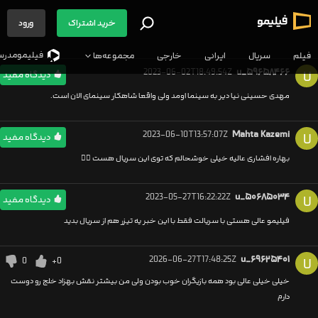
خرید اشتراک
ورود
فیلیمو‌مدرس
فیلم
سریال
ایرانی
خارجی
مجموعه‌ها
2023-06-02T18:49:54Z
u_۵۹۶۵۸۴۶۶
U
دیدگاه مفید
مهدی حسینی نیا دیر به سینما اومد ولی واقعا شاهکار سینمای الان است.
2023-06-10T13:57:07Z
Mahta Kazemi
U
دیدگاه مفید
بهاره افشاری عالیه خیلی خوشحالم که توی این سریال هست 👌🏻
2023-05-27T16:22:22Z
u_۵۰۶۸۵۰۳۴
U
دیدگاه مفید
فیلیمو عالی هستی با سریالت فقط با این خبر یه تیزر هم از سریال بدید
2026-06-27T17:48:25Z
u_۶۹۶۲۵۴۰۱
0
+0
U
خیلی خیلی عالی بود همه بازیگران خوب بودن ولی من بیشتر نقش بهزاد خلج رو دوست
دارم