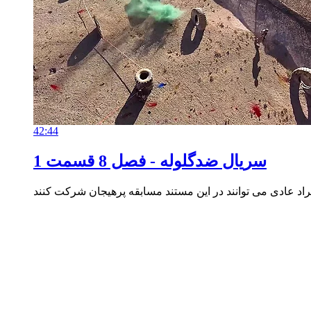
42:44
سریال
ضدگلوله - فصل 8 قسمت 1