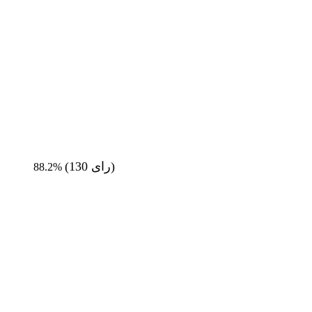
رای)
130
(
88.2%