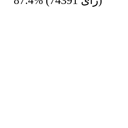
رای)
74391
(
87.4%