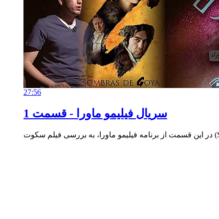
27:56
سریال
فیلیمو ماورا - قسمت 1