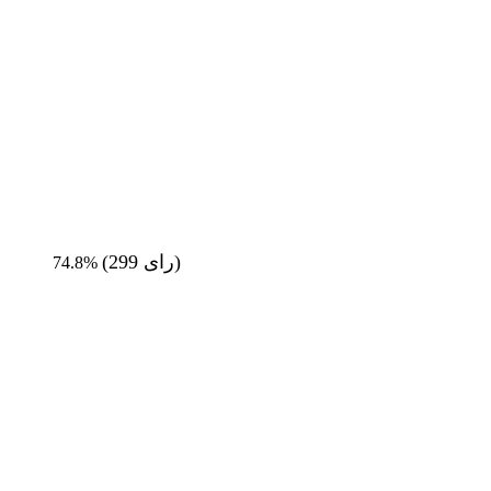
رای)
299
(
74.8%