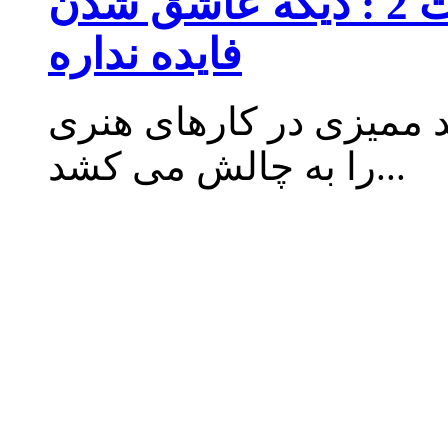
ممیزی - فصل 1 قسمت 2 : دیگه عاشق شدن
فایده نداره
 ممیزی در کارهای هنری
را به چالش می کشد...