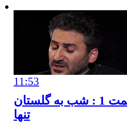
11:53
ممیزی - فصل 1 قسمت 1 : شب به گلستان
تنها