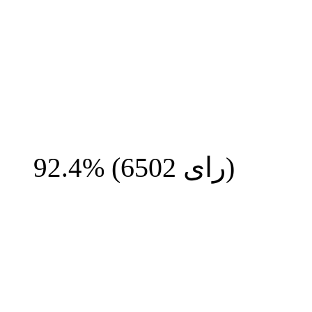
رای)
6502
(
92.4%