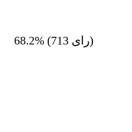
رای)
713
(
68.2%