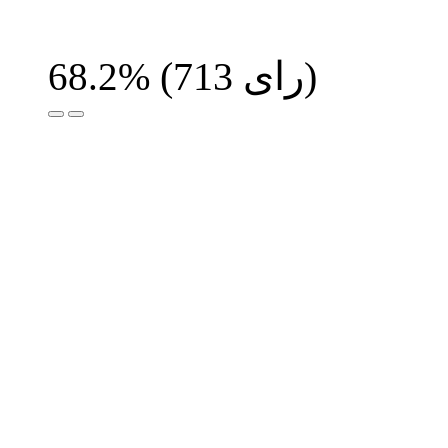
رای)
713
(
68.2%