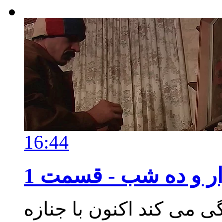
16:44
ر و ده شب - قسمت 1
ی می کند اکنون با جنازه