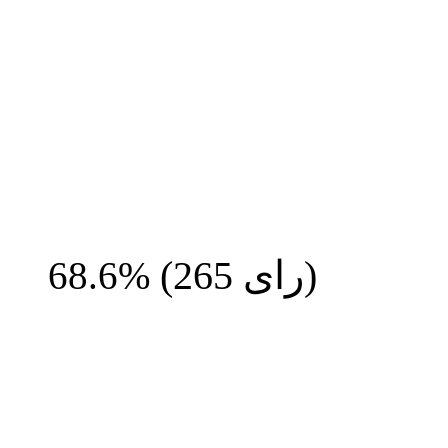
رای)
265
(
68.6%