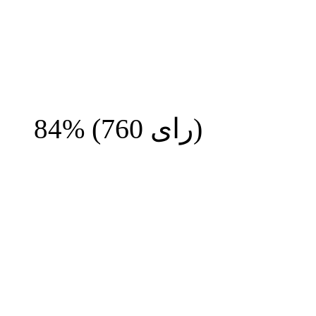
رای)
760
(
84%