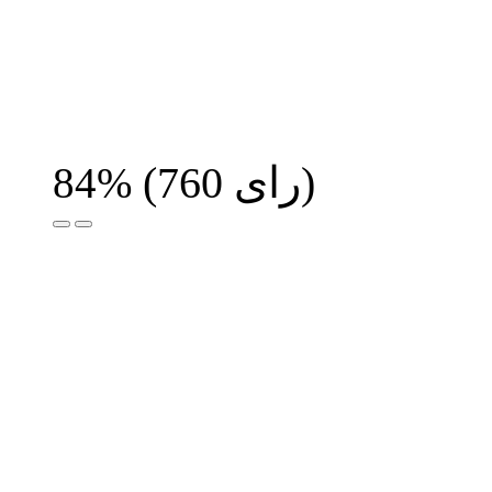
رای)
760
(
84%