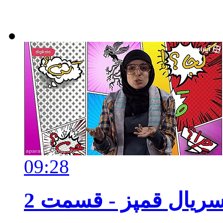
09:28
ریال
قمپز - قسمت 2