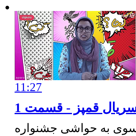
11:27
ریال
قمپز - قسمت 1
موسوی به حواشی جشنواره