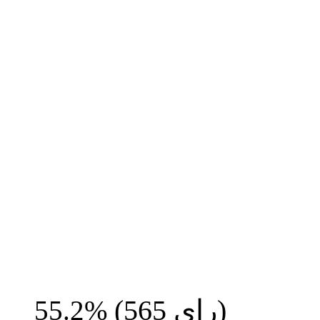
رای)
565
(
55.2%