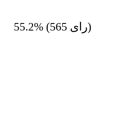
رای)
565
(
55.2%